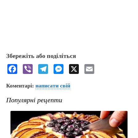
Збережіть або поділіться
F
Vi
T
M
X
E
a
b
el
e
m
Коментарі:
c
er
написати свій
e
s
ai
e
gr
s
l
Популярні рецепти
b
a
e
o
m
n
o
g
k
er