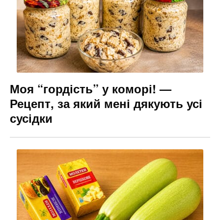
Моя “гордість” у коморі! —
Рецепт, за який мені дякують усі
сусідки