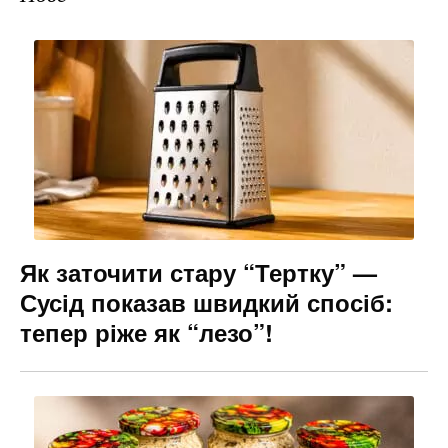
Як заточити стару “Тертку” —
Сусід показав швидкий спосіб:
тепер ріже як “лезо”!