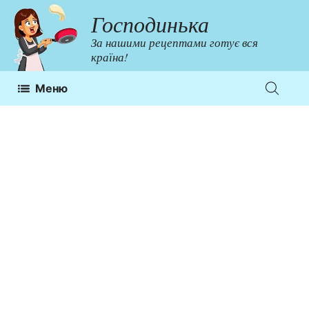
Перейти
Господинька
до
За нашими рецептами готує вся
контенту
країна!
Меню