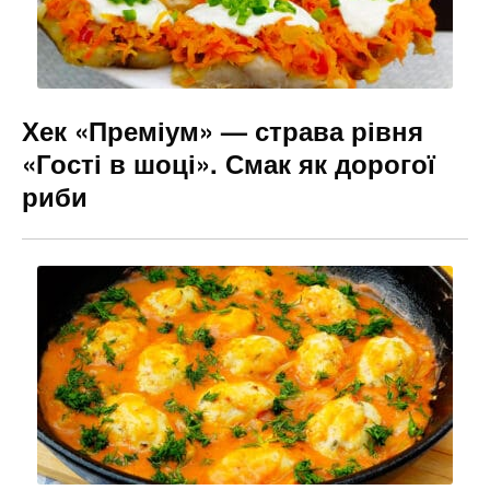
Хек «Преміум» — страва рівня
«Гості в шоці». Смак як дорогої
риби