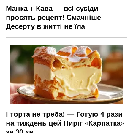
Манка + Кава — всі сусіди
просять рецепт! Смачніше
Десерту в житті не їла
І торта не треба! — Готую 4 рази
на тиждень цей Пиріг «Карпатка»
за 30 хв