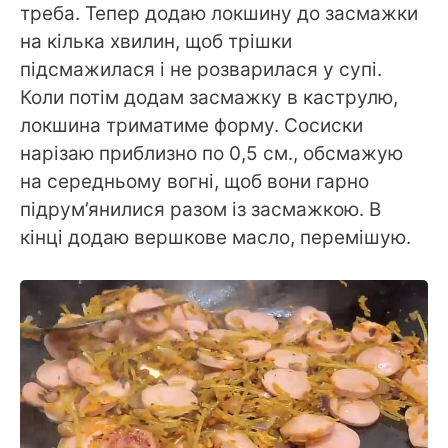
треба. Тепер додаю локшину до засмажки
на кілька хвилин, щоб трішки
підсмажилася і не розварилася у супі.
Коли потім додам засмажку в каструлю,
локшина триматиме форму. Сосиски
нарізаю приблизно по 0,5 см., обсмажую
на середньому вогні, щоб вони гарно
підрум’янилися разом із засмажкою. В
кінці додаю вершкове масло, перемішую.