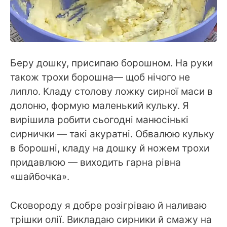
Беру дошку, присипаю борошном. На руки
також трохи борошна— щоб нічого не
липло. Кладу столову ложку сирної маси в
долоню, формую маленький кульку. Я
вирішила робити сьогодні манюсінькі
сирнички — такі акуратні. Обвалюю кульку
в борошні, кладу на дошку й ножем трохи
придавлюю — виходить гарна рівна
«шайбочка».
Сковороду я добре розігріваю й наливаю
трішки олії. Викладаю сирники й смажу на