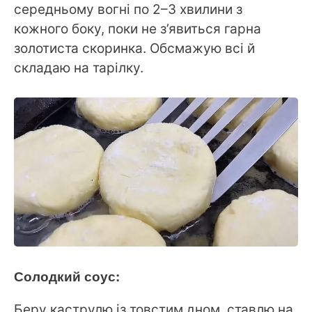
середньому вогні по 2–3 хвилини з
кожного боку, поки не з’явиться гарна
золотиста скоринка. Обсмажую всі й
складаю на тарілку.
Солодкий соус:
Беру каструлю із товстим дном, ставлю на