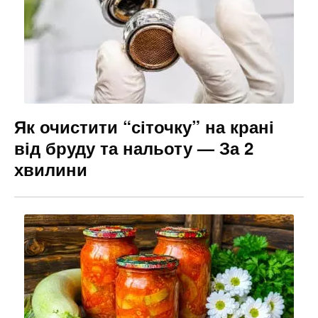
Як очистити “сіточку” на крані
від бруду та нальоту — За 2
хвилини