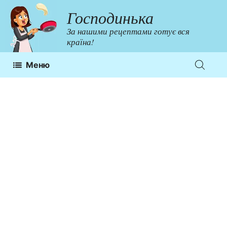
Перейти
Господинька
до
За нашими рецептами готує вся
контенту
країна!
Меню