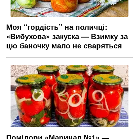
Моя “гордість” на поличці:
«Вибухова» закуска — Взимку за
цю баночку мало не сваряться
Помідори «Маринад №1» —