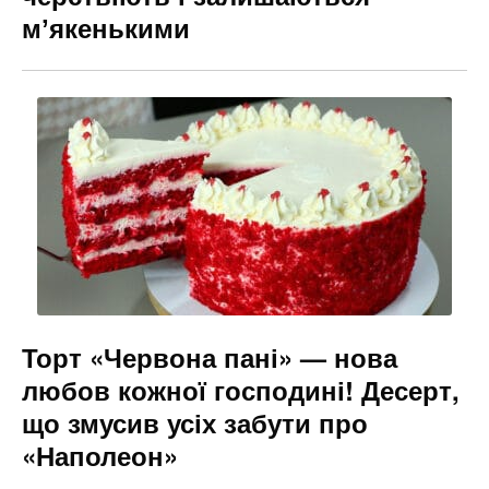
мʼякенькими
Торт «Червона пані» — нова
любов кожної господині! Десерт,
що змусив усіх забути про
«Наполеон»