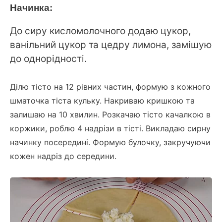
Начинка:
До сиру кисломолочного додаю цукор,
ванільний цукор та цедру лимона, замішую
до однорідності.
Ділю тісто на 12 рівних частин,
формую з кожного
шматочка тіста кульку. Н
акриваю кришкою та
залишаю на 10 хвилин.
Розкачаю тісто качалкою в
коржики, роблю
4 надрізи в тісті. Викладаю
сирну
начинку посередині.
Формую булочку, закручуючи
кожен надріз до середини.