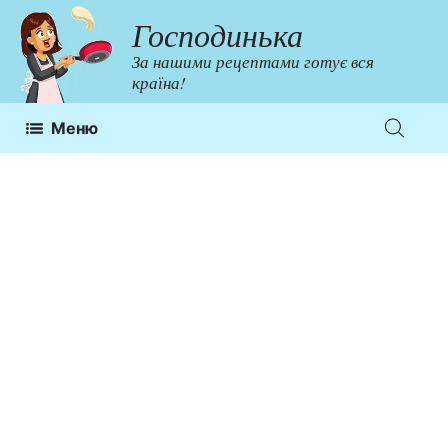
Перейти
Господинька
до
За нашими рецептами готує вся
контенту
країна!
Меню