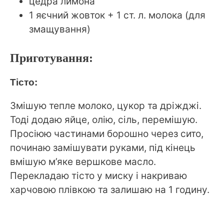
цедра лимона
1 яєчний жовток + 1 ст. л. молока (для
змащування)
Приготування:
Тісто:
Змішую тепле молоко, цукор та дріжджі.
Тоді додаю яйце, олію, сіль, перемішую.
Просіюю частинами борошно через сито,
починаю замішувати руками, під кінець
вмішую м’яке вершкове масло.
Перекладаю тісто у миску і накриваю
харчовою плівкою та залишаю на 1 годину.