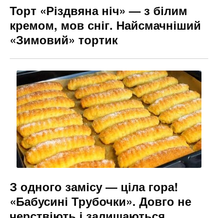
Торт «Різдвяна ніч» — з білим
кремом, мов сніг. Найсмачніший
«Зимовий» тортик
З одного замісу — ціла гора!
«Бабусині Трубочки». Довго не
черствіють і залишаються