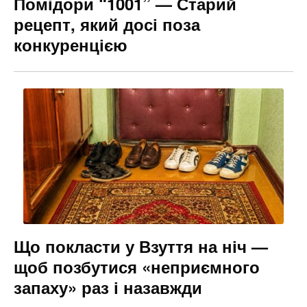
Помідори “1001” — Старий
рецепт, який досі поза
конкуренцією
Що покласти у Взуття на ніч —
щоб позбутися «неприємного
запаху» раз і назавжди