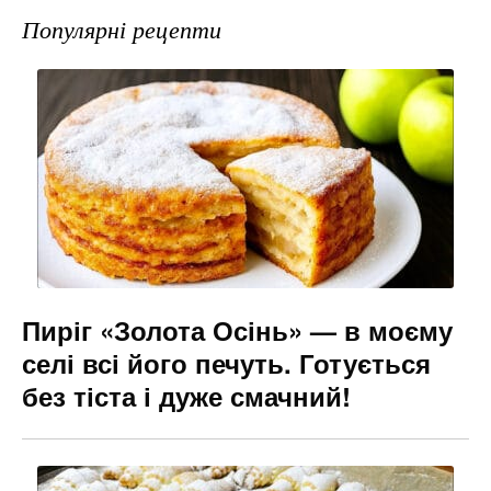
e
gr
s
l
Популярні рецепти
b
a
e
o
m
n
o
g
k
er
Пиріг «Золота Осінь» — в моєму
селі всі його печуть. Готується
без тіста і дуже смачний!