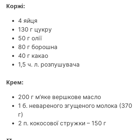
Коржі:
4 яйця
130 г цукру
50 г олії
80 г борошна
40 г какао
1,5 ч. л. розпушувача
Крем:
200 г м’яке вершкове масло
1 б. невареного згущеного молока (370
г)
2 п. кокосової стружки – 150 г