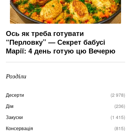
Ось як треба готувати
“Перловку” — Секрет бабусі
Марії: 4 день готую цю Вечерю
Розділи
Десерти
(2 978)
Дім
(236)
Закуски
(1 415)
Консервація
(815)