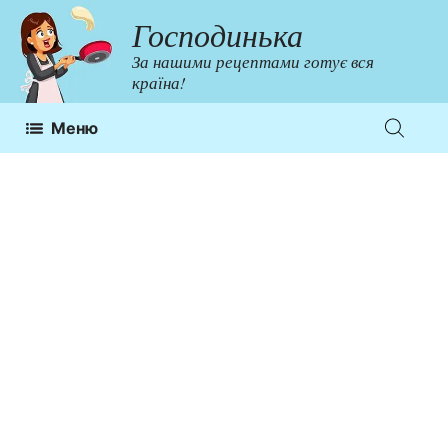
Перейти
Господинька
до
За нашими рецептами готує вся
контенту
країна!
Меню