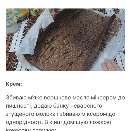
Крем:
Збиваю м’яке вершкове масло міксером до
пишності, додаю банку невареного
згущеного молока і збиваю міксером до
однорідності. В кінці домішую ложкою
кокосову стружку.