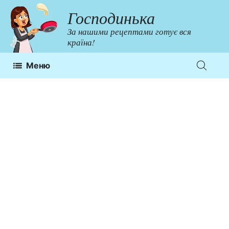
Перейти
Господинька
до
За нашими рецептами готує вся
контенту
країна!
Меню