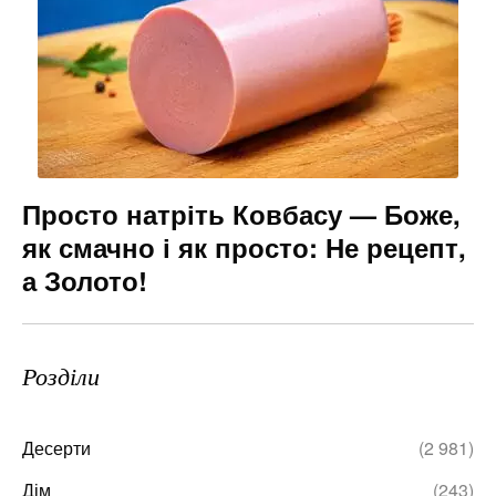
Просто натріть Ковбасу — Боже,
як смачно і як просто: Не рецепт,
а Золото!
Розділи
Десерти
(2 981)
Дім
(243)