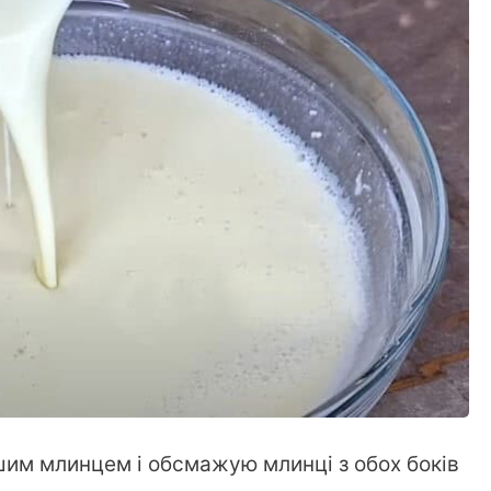
им млинцем і обсмажую млинці з обох боків