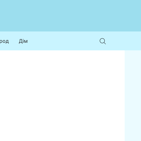
ород
Дім