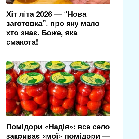
Хіт літа 2026 — “Нова
заготовка”, про яку мало
хто знає. Боже, яка
смакота!
Помідори «Надія»: все село
закриває «мої» помідори —