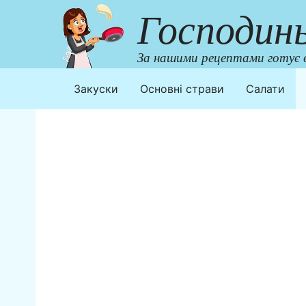
Перейти
Господин
до
контенту
За нашими рецептами готує в
Закуски
Основні страви
Салати