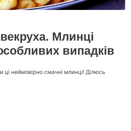
Свекруха. Млинці
особливих випадків
и ці неймовірно смачні млинці! Ділюсь