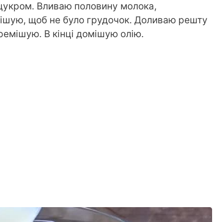
 цукром. Вливаю половину молока,
ішую, щоб не було грудочок. Доливаю решту
ремішую. В кінці домішую олію.