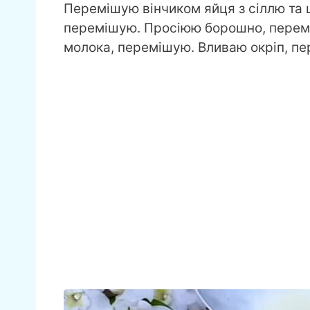
Перемішую вінчиком яйця з сіллю та
перемішую. Просіюю борошно, перем
молока, перемішую. Вливаю окріп, пе