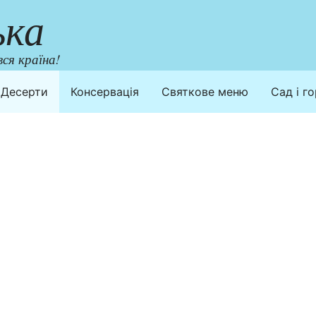
ька
ся країна!
Десерти
Консервація
Святкове меню
Сад і г