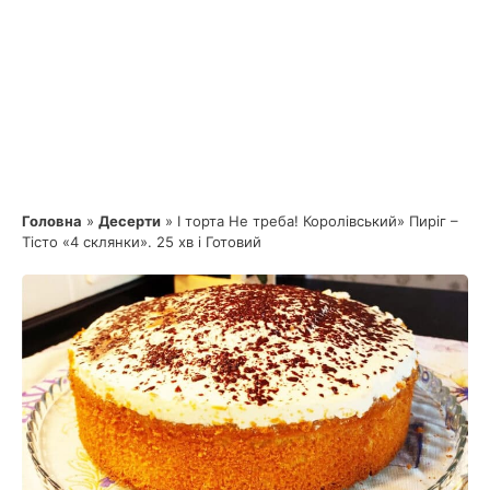
Головна
»
Десерти
»
І торта Не треба! Королівський» Пиріг –
Тісто «4 склянки». 25 хв і Готовий