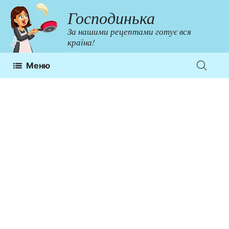
Перейти
Господинька
до
За нашими рецептами готує вся
контенту
країна!
Меню