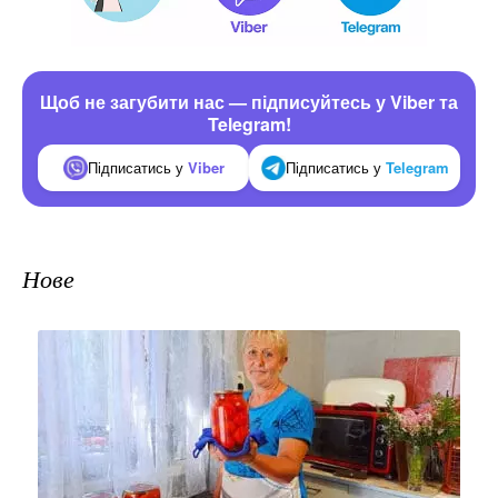
Щоб не загубити нас — підписуйтесь у Viber та
Telegram!
Підписатись у
Viber
Підписатись у
Telegram
Нове