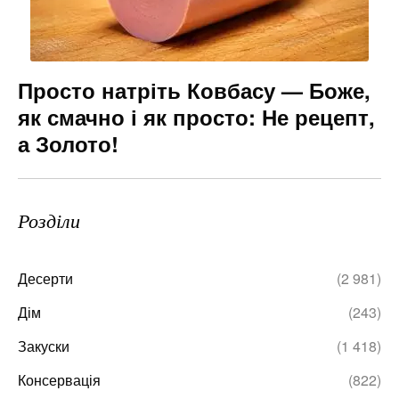
Просто натріть Ковбасу — Боже,
як смачно і як просто: Не рецепт,
а Золото!
Розділи
Десерти
(2 981)
Дім
(243)
Закуски
(1 418)
Консервація
(822)