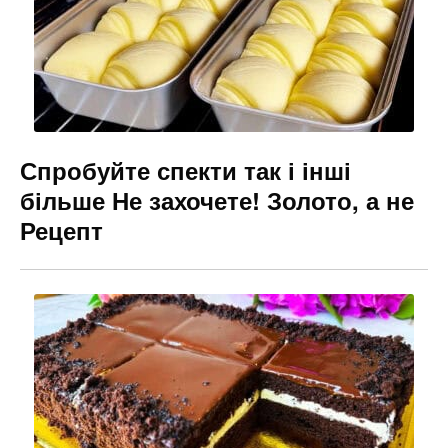
k
er
Спробуйте спекти так і інші
більше Не захочете! Золото, а не
Рецепт