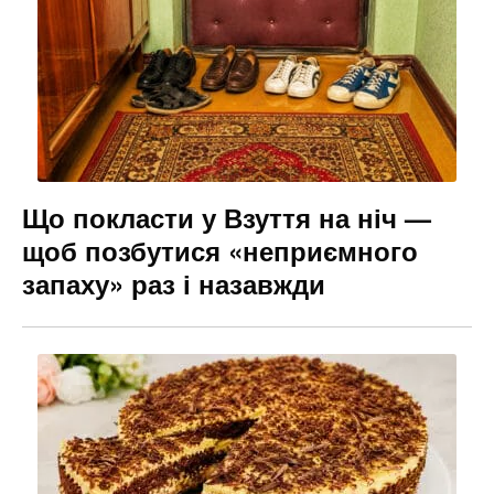
Що покласти у Взуття на ніч —
щоб позбутися «неприємного
запаху» раз і назавжди