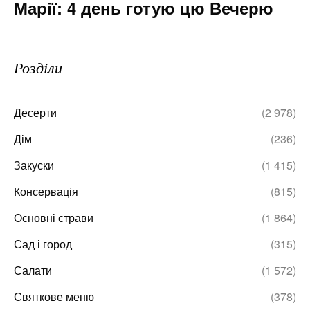
Марії: 4 день готую цю Вечерю
Розділи
Десерти
(2 978)
Дім
(236)
Закуски
(1 415)
Консервація
(815)
Основні страви
(1 864)
Сад і город
(315)
Салати
(1 572)
Святкове меню
(378)