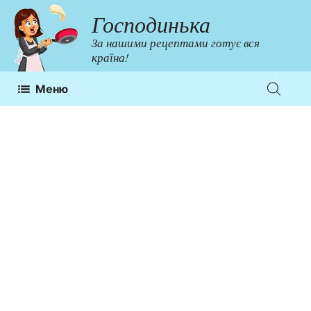
Перейти
Господинька
до
За нашими рецептами готує вся
контенту
країна!
Меню