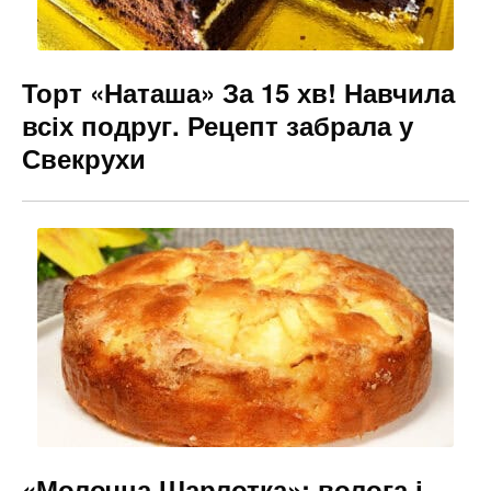
Торт «Наташа» За 15 хв! Навчила
всіх подруг. Рецепт забрала у
Свекрухи
«Молочна Шарлотка»: волога і