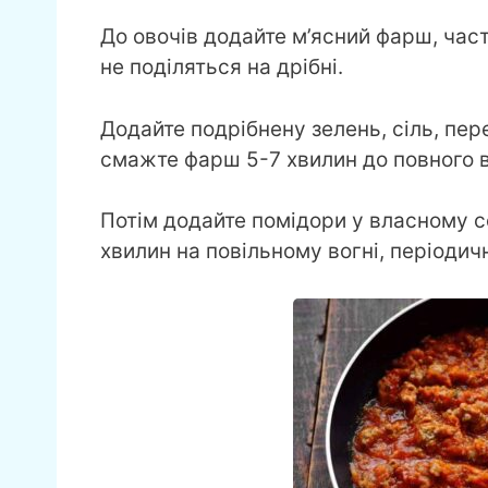
До овочів додайте м’ясний фарш, час
не поділяться на дрібні.
Додайте подрібнену зелень, сіль, пер
смажте фарш 5-7 хвилин до повного в
Потім додайте помідори у власному с
хвилин на повільному вогні, періоди