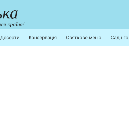
ька
ся країна!
Десерти
Консервація
Святкове меню
Сад і г