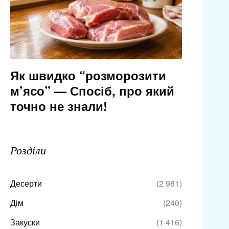
Як швидко “розморозити
м’ясо” — Спосіб, про який
точно не знали!
Розділи
Десерти
(2 981)
Дім
(240)
Закуски
(1 416)