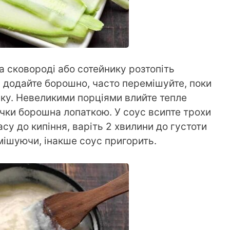
 сковороді або сотейнику розтопіть
 додайте борошно, часто перемішуйте, поки
нку. Невеликими порціями влийте тепле
чки борошна лопаткою. У соус всипте трохи
асу до кипіння, варіть 2 хвилини до густоти
мішуючи, інакше соус пригорить.