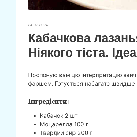
24.07.2024
Кабачкова лазанья
Ніякого тіста. Ід
Пропоную вам цю інтерпретацію звично
фаршем. Готується набагато швидше і
Інгредієнти:
Кабачок 2 шт
Моцарелла 100 г
Твердий сир 200 г