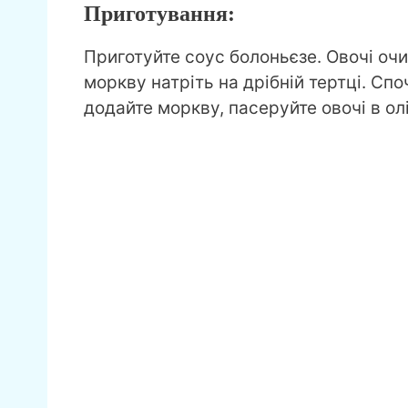
Приготування:
Приготуйте соус болоньєзе. Овочі очи
моркву натріть на дрібній тертці. Сп
додайте моркву, пасеруйте овочі в олі