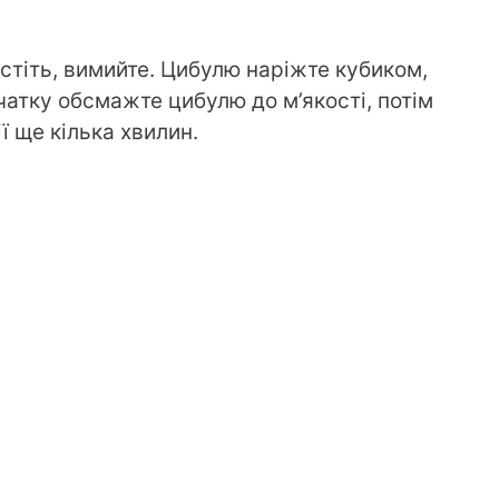
стіть, вимийте. Цибулю наріжте кубиком,
очатку обсмажте цибулю до м’якості, потім
ї ще кілька хвилин.