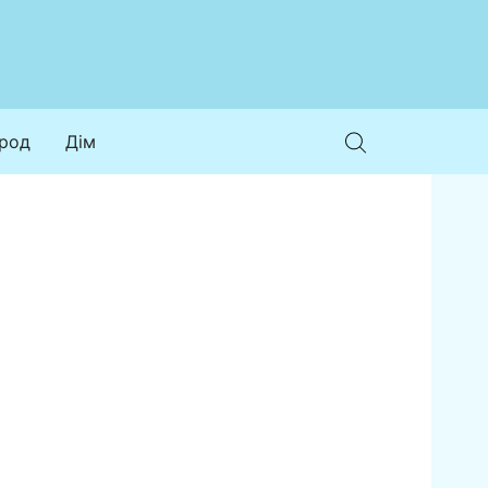
ород
Дім