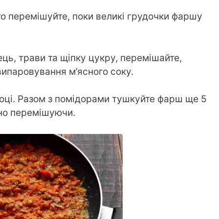
то перемішуйте, поки великі грудочки фаршу
ець, трави та щіпку цукру, перемішайте,
ипаровування м’ясного соку.
оці. Разом з помідорами тушкуйте фарш ще 5
чно перемішуючи.