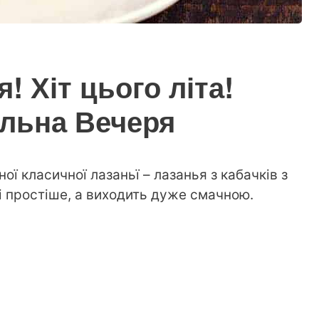
! Хіт цього літа!
еальна Вечеря
ї класичної лазаньї – лазанья з кабачків з
 простіше, а виходить дуже смачною.