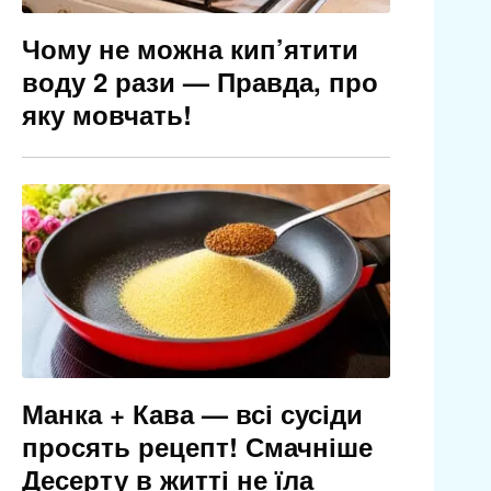
Чому не можна кип’ятити
воду 2 рази — Правда, про
яку мовчать!
Манка + Кава — всі сусіди
просять рецепт! Смачніше
Десерту в житті не їла