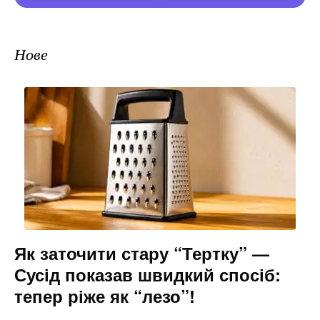
Нове
Як заточити стару “Тертку” —
Сусід показав швидкий спосіб:
тепер ріже як “лезо”!