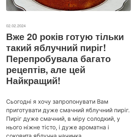
02.02.2024
Вже 20 років готую тільки
такий яблучний пиріг!
Перепробувала багато
рецептів, але цей
Найкращий!
Сьогодні я хочу запропонувати Вам
приготувати дуже смачний яблучний пиріг.
Пиріг дуже смачний, в міру солодкий, у
нього ніжне тісто, і дуже ароматна і
соковита яблучна начинка.