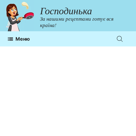
Перейти
Господинька
до
За нашими рецептами готує вся
контенту
країна!
Меню