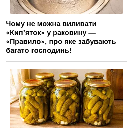
Чому не можна виливати
«Кипʼяток» у раковину —
«Правило», про яке забувають
багато господинь!