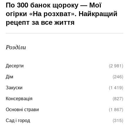
По 300 банок щороку — Мої
огірки «На розхват». Найкращий
рецепт за все життя
Розділи
Десерти
(2 981)
Дім
(246)
Закуски
(1 419)
Консервація
(827)
Основні страви
(1 867)
Сад і город
(315)