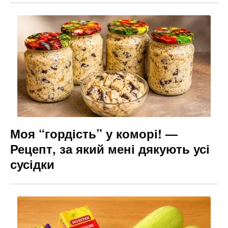
Моя “гордість” у коморі! —
Рецепт, за який мені дякують усі
сусідки