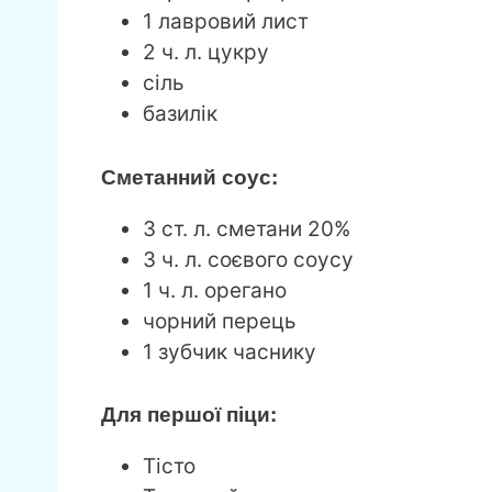
1 лавровий лист
2 ч. л. цукру
сіль
базилік
Сметанний соус:
3 ст. л. сметани 20%
3 ч. л. соєвого соусу
1 ч. л. орегано
чорний перець
1 зубчик часнику
Для першої піци:
Тісто