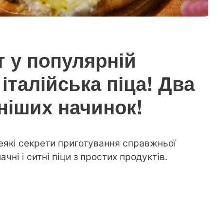
 у популярній
 італійська піца! Два
ніших начинок!
деякі секрети приготування справжньої
ачні і ситні піци з простих продуктів.