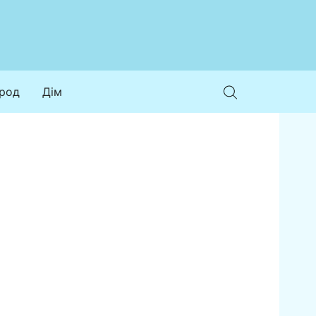
ород
Дім