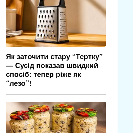
Як заточити стару “Тертку”
— Сусід показав швидкий
спосіб: тепер ріже як
“лезо”!