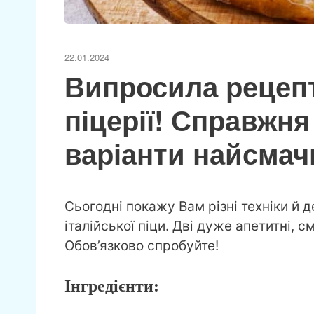
22.01.2024
Випросила рецепт
піцерії! Справжня
варіанти найсмач
Сьогодні покажу Вам різні техніки й 
італійської піци. Дві дуже апетитні, см
Обов’язково спробуйте!
Інгредієнти: