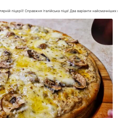
ярній піцерії! Справжня італійська піца! Два варіанти найсмачніших