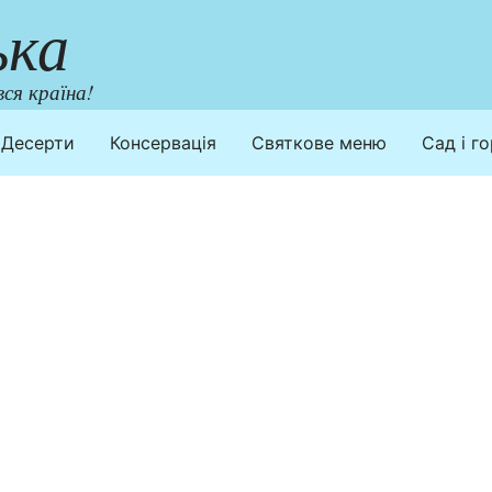
ька
ся країна!
Десерти
Консервація
Святкове меню
Сад і г