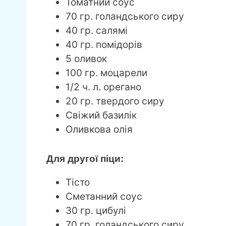
Томатний соус
70 гр. голандського сиру
40 гр. салямі
40 гр. помідорів
5 оливок
100 гр. моцарели
1/2 ч. л. орегано
20 гр. твердого сиру
Свіжий базилік
Оливкова олія
Для другої піци:
Тісто
Сметанний соус
30 гр. цибулі
70 гр. голандського сиру