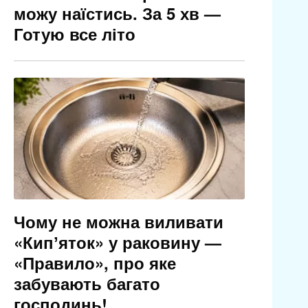
можу наїстись. За 5 хв —
Готую все літо
Чому не можна виливати
«Кипʼяток» у раковину —
«Правило», про яке
забувають багато
господинь!