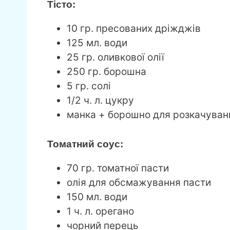
Тісто:
10 гр. пресованих дріжджів
125 мл. води
25 гр. оливкової олії
250 гр. борошна
5 гр. солі
1/2 ч. л. цукру
манка + борошно для розкачуванн
Томатний соус:
70 гр. томатної пасти
олія для обсмажування пасти
150 мл. води
1 ч. л. орегано
чорний перець