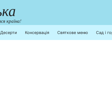
ька
ся країна!
Десерти
Консервація
Святкове меню
Сад і г