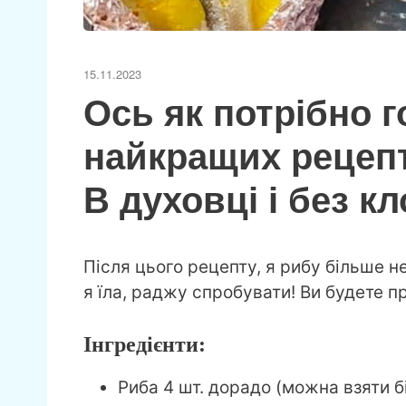
15.11.2023
Ось як потрібно г
найкращих рецепті
В духовці і без кл
Після цього рецепту, я рибу більше 
я їла, раджу спробувати! Ви будете п
Інгредієнти:
Риба 4 шт. дорадо (можна взяти б