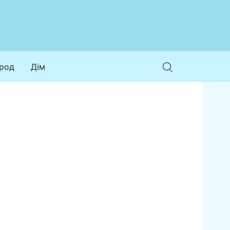
ород
Дім