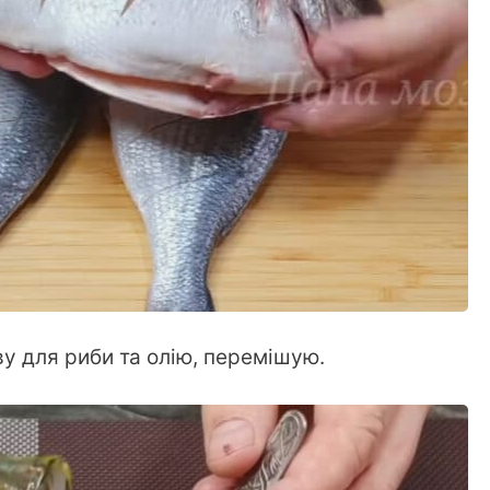
у для риби та олію, перемішую.