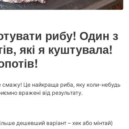
отувати рибу! Один з
в, які я куштувала!
опотів!
не смажу! Це найкраща риба, яку коли-небудь
риємно вражені від результату.
ільше дешевший варіант – хек або мінтай)