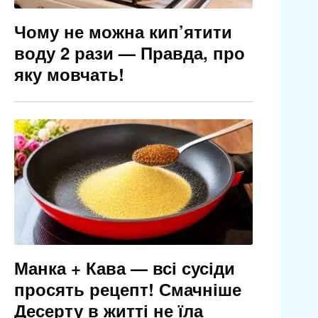
Чому не можна кип’ятити
воду 2 рази — Правда, про
яку мовчать!
Манка + Кава — всі сусіди
просять рецепт! Смачніше
Десерту в житті не їла