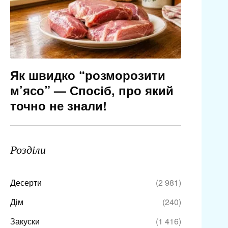
Як швидко “розморозити
м’ясо” — Спосіб, про який
точно не знали!
Розділи
Десерти
(2 981)
Дім
(240)
Закуски
(1 416)