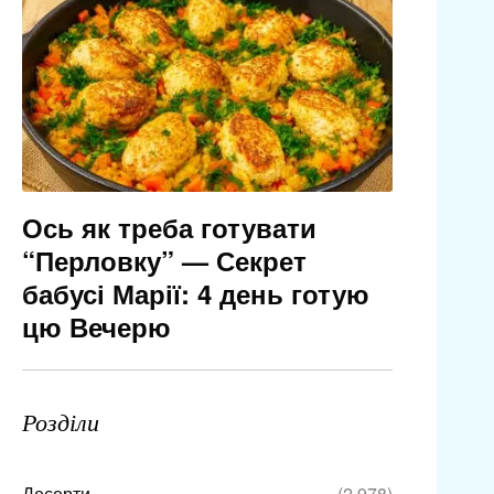
Ось як треба готувати
“Перловку” — Секрет
бабусі Марії: 4 день готую
цю Вечерю
Розділи
Десерти
(2 978)