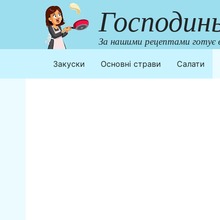
Перейти
Господин
до
контенту
За нашими рецептами готує в
Закуски
Основні страви
Салати