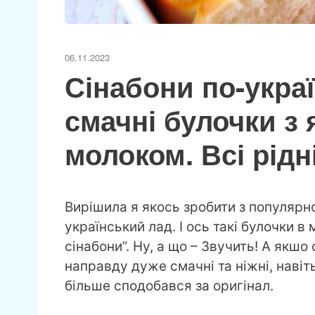
06.11.2023
Сінабони по-укра
смачні булочки з
молоком. Всі рідн
Вирішила я якось зробити з популярн
український лад. І ось такі булочки в
сінабони”. Ну, а що – Звучить! А якш
направду дуже смачні та ніжні, навіть
більше сподобався за оригінал.