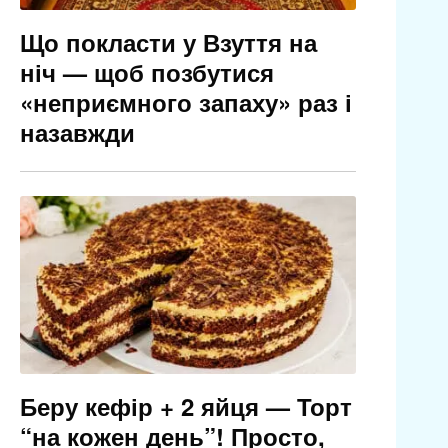
Що покласти у Взуття на
ніч — щоб позбутися
«неприємного запаху» раз і
назавжди
Беру кефір + 2 яйця — Торт
“на кожен день”! Просто,