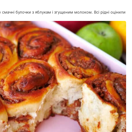
 смачні булочки з яблукам і згущеним молоком. Всі рідні оцінили