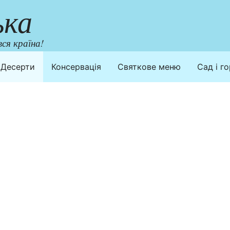
ька
ся країна!
Десерти
Консервація
Святкове меню
Сад і г