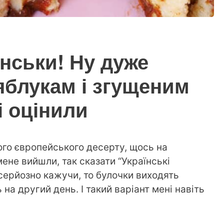
їнськи! Ну дуже
 яблукам і згущеним
і оцінили
ого європейського десерту, щось на
 мене вийшли, так сказати “Українські
о серйозно кажучи, то булочки виходять
 на другий день. І такий варіант мені навіть