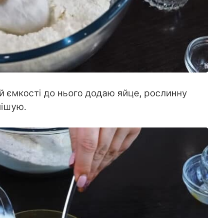
й ємкості до нього додаю яйце, рослинну
мішую.