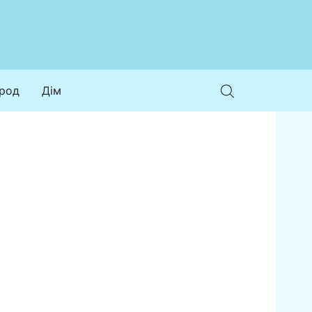
ород
Дім