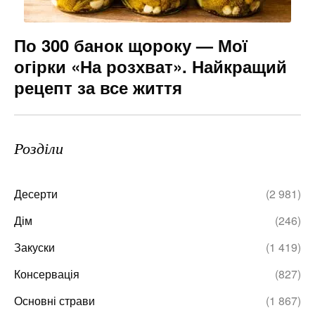
По 300 банок щороку — Мої
огірки «На розхват». Найкращий
рецепт за все життя
Розділи
Десерти
(2 981)
Дім
(246)
Закуски
(1 419)
Консервація
(827)
Основні страви
(1 867)