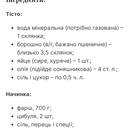
Тісто:
вода мінеральна (потрібно газована) –
1 склянка;
борошно (в/г, бажано пшеничне) –
близько 3,5 склянок;
яйце (сире, куряче) – 1 шт.;
олія (підійде соняшникова) – 4 ст. л.;
сіль і цукор – по 0,5 ч. л.
Начинка:
фарш, 700 г;
цибуля, 2 шт;
сіль, перець і спеції;