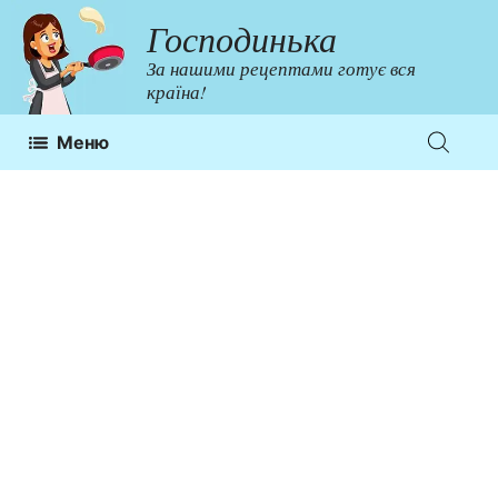
Перейти
Господинька
до
За нашими рецептами готує вся
контенту
країна!
Меню