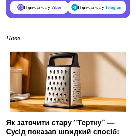
Підписатись у
Viber
Підписатись у
Telegram
Нове
Як заточити стару “Тертку” —
Сусід показав швидкий спосіб: