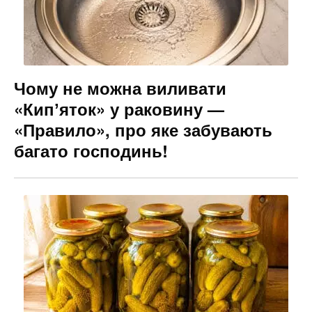
Чому не можна виливати
«Кипʼяток» у раковину —
«Правило», про яке забувають
багато господинь!