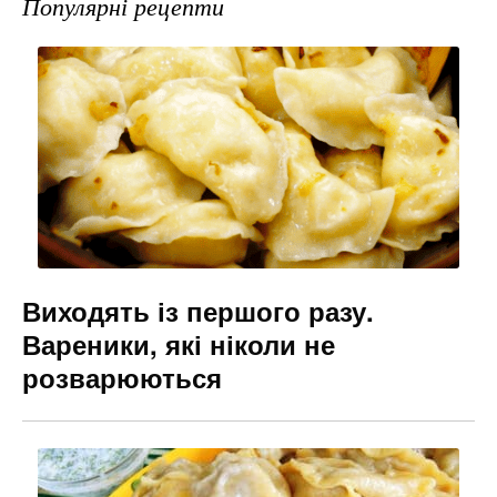
e
gr
s
l
Популярні рецепти
b
a
e
o
m
n
o
g
k
er
Виходять із першого разу.
Вареники, які ніколи не
розварюються