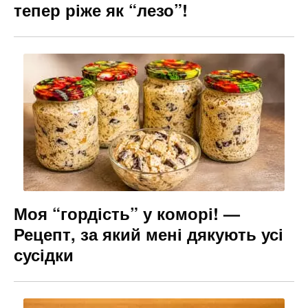
тепер ріже як “лезо”!
Моя “гордість” у коморі! —
Рецепт, за який мені дякують усі
сусідки