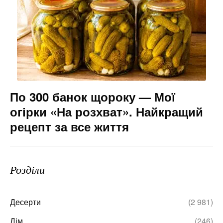
По 300 банок щороку — Мої
огірки «На розхват». Найкращий
рецепт за все життя
Розділи
Десерти
(2 981)
Дім
(246)