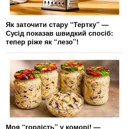
Як заточити стару “Тертку” —
Сусід показав швидкий спосіб:
тепер ріже як “лезо”!
Моя “гордість” у коморі! —