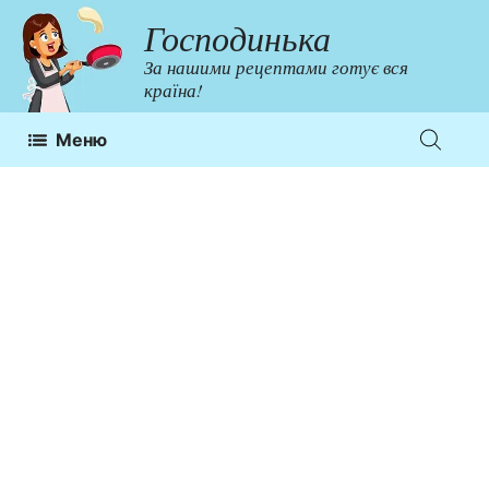
Перейти
Господинька
до
За нашими рецептами готує вся
контенту
країна!
Меню