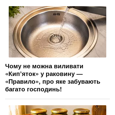
Чому не можна виливати
«Кипʼяток» у раковину —
«Правило», про яке забувають
багато господинь!