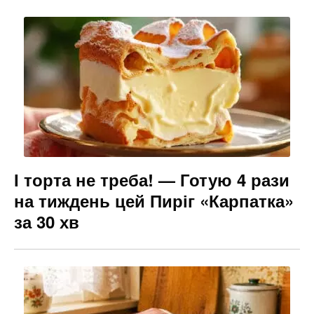
І торта не треба! — Готую 4 рази
на тиждень цей Пиріг «Карпатка»
за 30 хв