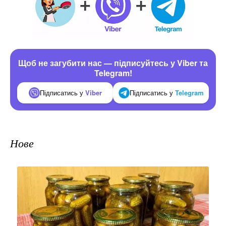
Щоб не загубити нас — підписуйтесь у Viber та
Telegram!
Підписатись у
Viber
Підписатись у
Telegram
Нове