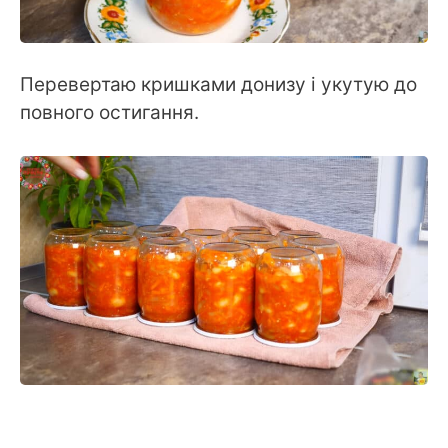
Перевертаю кришками донизу і укутую до
повного остигання.