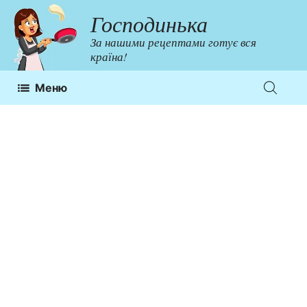
Перейти
Господинька
до
За нашими рецептами готує вся
контенту
країна!
Меню