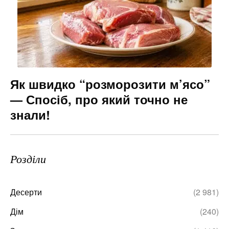
Як швидко “розморозити м’ясо”
— Спосіб, про який точно не
знали!
Розділи
Десерти
(2 981)
Дім
(240)