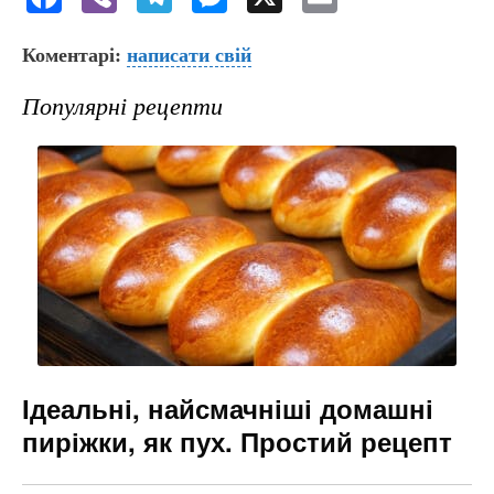
a
b
el
e
m
Коментарі:
c
er
написати свій
e
s
ai
e
gr
s
l
Популярні рецепти
b
a
e
o
m
n
o
g
k
er
Ідеальні, найсмачніші домашні
пиріжки, як пух. Простий рецепт