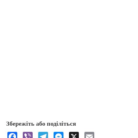
Збережіть або поділіться
F
Vi
T
M
X
E