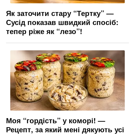
Як заточити стару “Тертку” —
Сусід показав швидкий спосіб:
тепер ріже як “лезо”!
Моя “гордість” у коморі! —
Рецепт, за який мені дякують усі