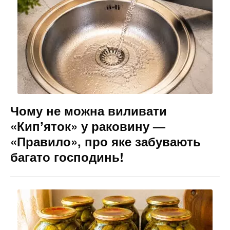
Чому не можна виливати
«Кипʼяток» у раковину —
«Правило», про яке забувають
багато господинь!