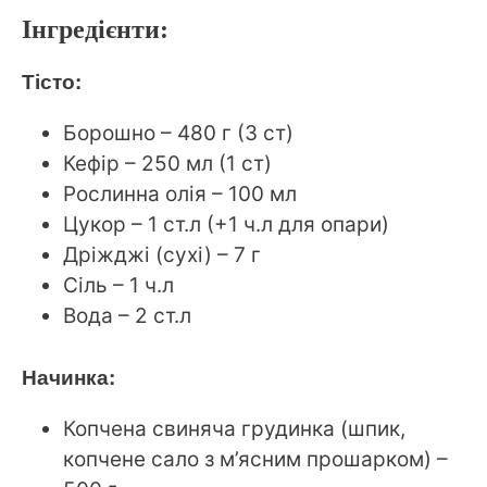
Інгредієнти:
Тісто:
Борошно – 480 г (3 ст)
Кефір – 250 мл (1 ст)
Рослинна олія – 100 мл
Цукор – 1 ст.л (+1 ч.л для опари)
Дріжджі (сухі) – 7 г
Сіль – 1 ч.л
Вода – 2 ст.л
Начинка:
Копчена свиняча грудинка (шпик,
копчене сало з м’ясним прошарком) –