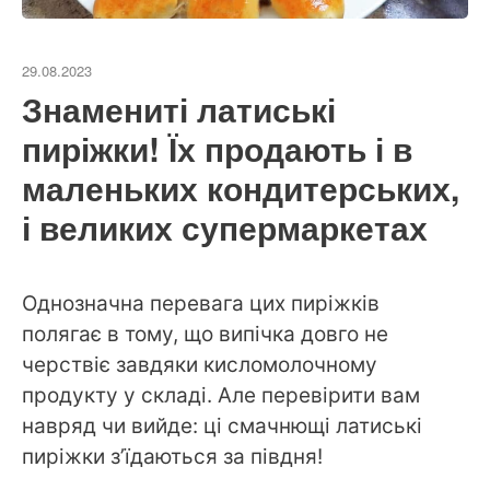
29.08.2023
Знамениті латиські
пиріжки! Їх продають і в
маленьких кондитерських,
і великих супермаркетах
Однозначна перевага цих пиріжків
полягає в тому, що випічка довго не
черствіє завдяки кисломолочному
продукту у складі. Але перевірити вам
навряд чи вийде: ці смачнющі латиські
пиріжки з’їдаються за півдня!