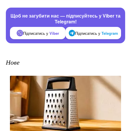
Щоб не загубити нас — підписуйтесь у Viber та
Telegram!
Підписатись у
Viber
Підписатись у
Telegram
Нове