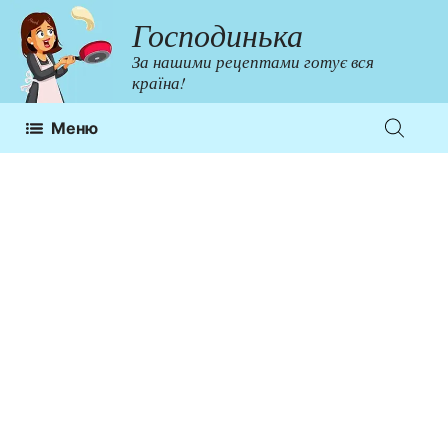
Перейти
Господинька
до
За нашими рецептами готує вся
контенту
країна!
Меню