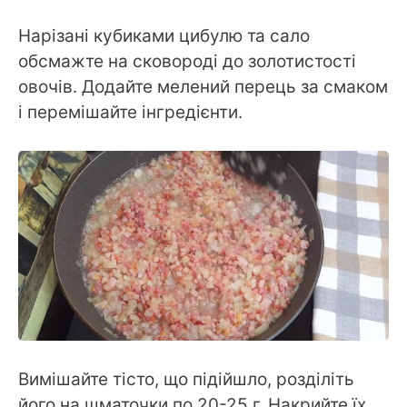
Нарізані кубиками цибулю та сало
обсмажте на сковороді до золотистості
овочів. Додайте мелений перець за смаком
і перемішайте інгредієнти.
Вимішайте тісто, що підійшло, розділіть
його на шматочки по 20-25 г. Накрийте їх