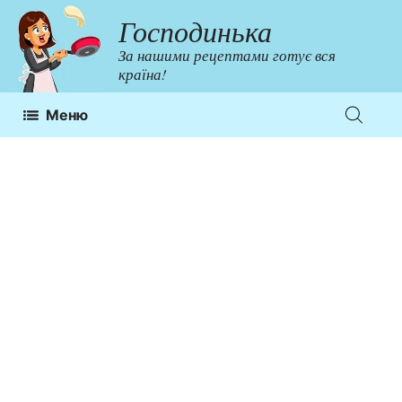
Перейти
Господинька
до
За нашими рецептами готує вся
контенту
країна!
Меню