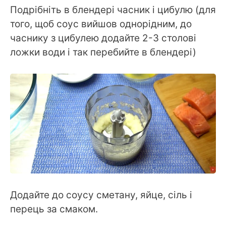
Подрібніть в блендері часник і цибулю (для
того, щоб соус вийшов однорідним, до
часнику з цибулею додайте 2-3 столові
ложки води і так перебийте в блендері)
Додайте до соусу сметану, яйце, сіль і
перець за смаком.