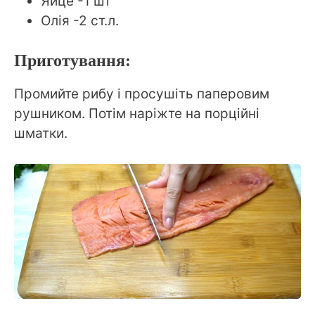
Яйце -1 шт
Олія -2 ст.л.
Приготування:
Промийте рибу і просушіть паперовим
рушником. Потім наріжте на порційні
шматки.