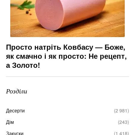
Просто натріть Ковбасу — Боже,
як смачно і як просто: Не рецепт,
а Золото!
Розділи
Десерти
(2 981)
Дім
(243)
Закуски
(1 418)