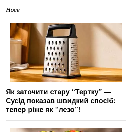
Нове
Як заточити стару “Тертку” —
Сусід показав швидкий спосіб:
тепер ріже як “лезо”!