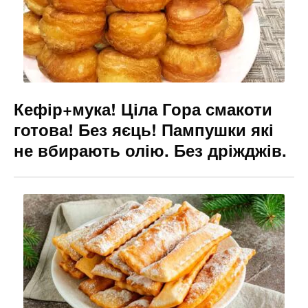
k
er
Кефір+мука! Ціла Гора смакоти
готова! Без яєць! Пампушки які
не вбирають олію. Без дріжджів.