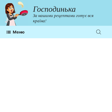
Перейти
Господинька
до
За нашими рецептами готує вся
контенту
країна!
Меню