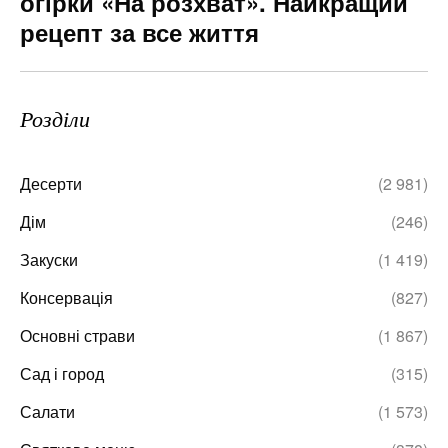
огірки «На розхват». Найкращий
рецепт за все життя
Розділи
Десерти
(2 981)
Дім
(246)
Закуски
(1 419)
Консервація
(827)
Основні страви
(1 867)
Сад і город
(315)
Салати
(1 573)