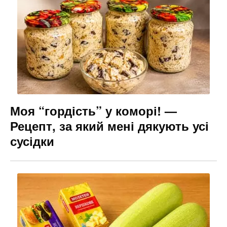
Моя “гордість” у коморі! —
Рецепт, за який мені дякують усі
сусідки