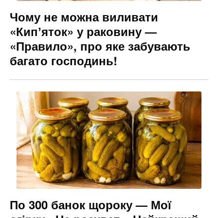
Чому не можна виливати
«Кипʼяток» у раковину —
«Правило», про яке забувають
багато господинь!
По 300 банок щороку — Мої