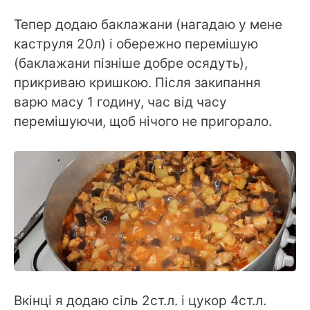
Тепер додаю баклажани (нагадаю у мене
каструля 20л) і обережно перемішую
(баклажани пізніше добре осядуть),
прикриваю кришкою. Після закипання
варю масу 1 годину, час від часу
перемішуючи, щоб нічого не пригорало.
Вкінці я додаю сіль 2ст.л. і цукор 4ст.л.