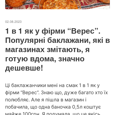
02.08.2023
1 в 1 як у фірми “Верес”.
Популярні баклажани, які в
магазинах змітають, я
готую вдома, значно
дешевше!
Ці баклажанчики мені на смак 1 в 1 як у
фірми “Верес”. Знаю що, дуже багато хто їх
полюбляє. Але я пішла в магазин і
побачила, що одна баночка 0,5л коштує
майже 100грн. Я подумала, що це якісь