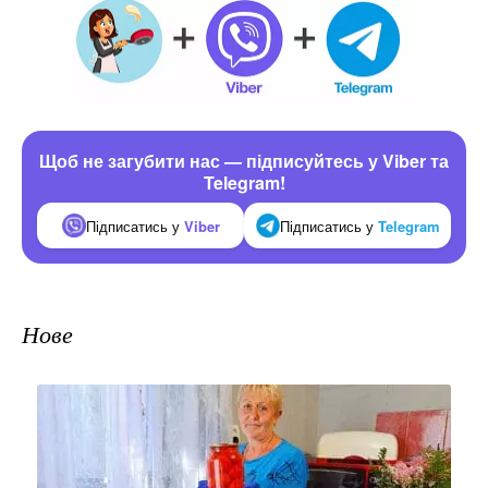
Щоб не загубити нас — підписуйтесь у Viber та
Telegram!
Підписатись у
Viber
Підписатись у
Telegram
Нове