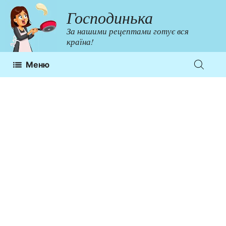
Перейти
Господинька
до
За нашими рецептами готує вся
контенту
країна!
Меню