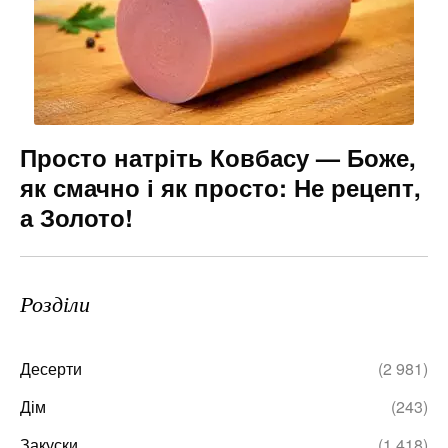
Просто натріть Ковбасу — Боже,
як смачно і як просто: Не рецепт,
а Золото!
Розділи
Десерти
(2 981)
Дім
(243)
Закуски
(1 418)