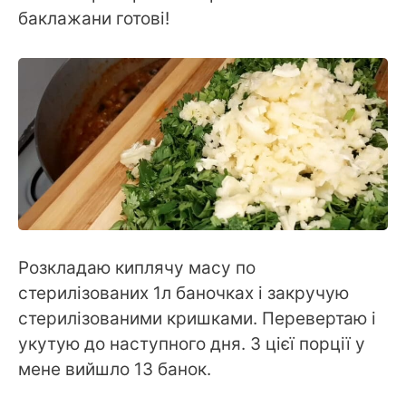
баклажани готові!
Розкладаю киплячу масу по
стерилізованих 1л баночках і закручую
стерилізованими кришками. Перевертаю і
укутую до наступного дня. З цієї порції у
мене вийшло 13 банок.