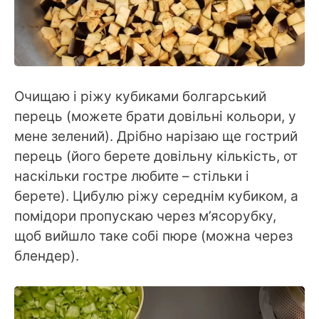
Очищаю і ріжу кубиками болгарський
перець (можете брати довільні кольори, у
мене зелений). Дрібно нарізаю ще гострий
перець (його берете довільну кількість, от
наскільки гостре любите – стільки і
берете). Цибулю ріжу середнім кубиком, а
помідори пропускаю через м’ясорубку,
щоб вийшло таке собі пюре (можна через
блендер).