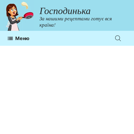
Перейти
Господинька
до
За нашими рецептами готує вся
контенту
країна!
Меню