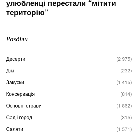
улюбленці перестали “мітити
територію”
Розділи
Десерти
(2 975)
Дім
(232)
Закуски
(1 415)
Консервація
(814)
Основні страви
(1 862)
Сад і город
(315)
Салати
(1 571)