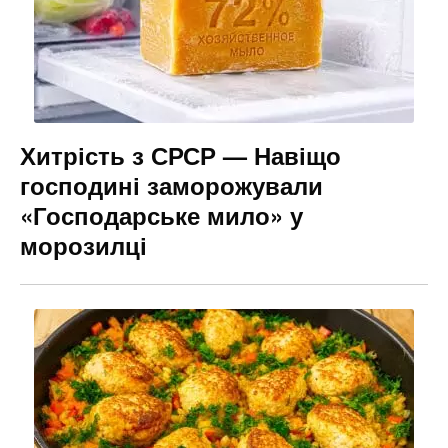
Хитрість з СРСР — Навіщо
господині заморожували
«Господарське мило» у
морозилці