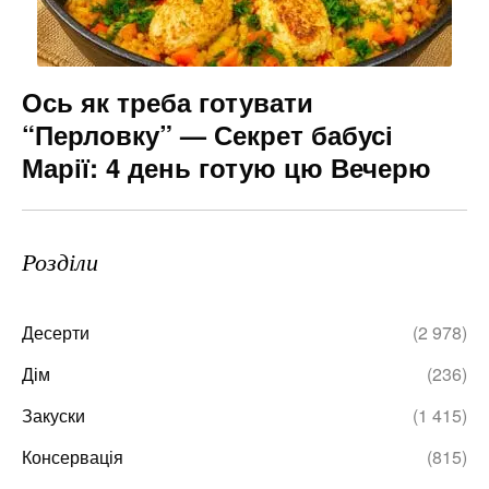
Ось як треба готувати
“Перловку” — Секрет бабусі
Марії: 4 день готую цю Вечерю
Розділи
Десерти
(2 978)
Дім
(236)
Закуски
(1 415)
Консервація
(815)