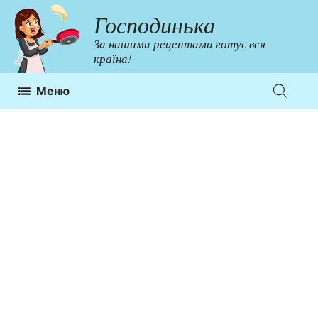
Перейти
Господинька
до
За нашими рецептами готує вся
контенту
країна!
Меню