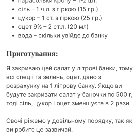
парасольки кропу – 1-2 шт.
сіль – 1 ч.л. з гіркою (15 гр.)
цукор – 1 ст. з гіркою (25 гр.)
оцет 9% – 2 ст.л. (20 мл)
вода – скільки увійде до банку
Приготування:
Я закриваю цей салат у літрові банки, тому
всі спеції та зелень, оцет, дано з
розрахунку на 1 літрову банку. Якщо ви
будуте закривати салат у баночки по 500 г,
тоді сіль, цукор і оцет зменшуєте в 2 рази.
Овочі ріжемо у довільному порядку, так як
ви робите це зазвичай.