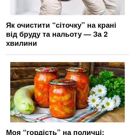
Як очистити “сіточку” на крані
від бруду та нальоту — За 2
хвилини
Моя “гордість” на поличці: