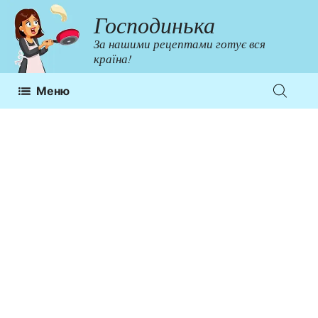
Перейти
Господинька
до
За нашими рецептами готує вся
контенту
країна!
Меню