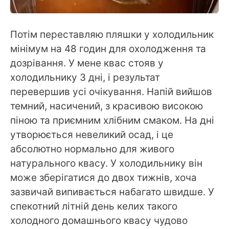
Потім переставляю пляшки у холодильник
мінімум на 48 годин для охолодження та
дозрівання. У мене квас стояв у
холодильнику 3 дні, і результат
перевершив усі очікування. Напій вийшов
темний, насичений, з красивою високою
піною та приємним хлібним смаком. На дні
утворюється невеликий осад, і це
абсолютно нормально для живого
натурального квасу. У холодильнику він
може зберігатися до двох тижнів, хоча
зазвичай випивається набагато швидше. У
спекотний літній день келих такого
холодного домашнього квасу чудово