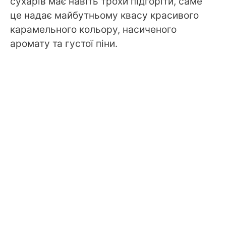
сухарів має навіть трохи підгоріти, саме
це надає майбутньому квасу красивого
карамельного кольору, насиченого
аромату та густої піни.