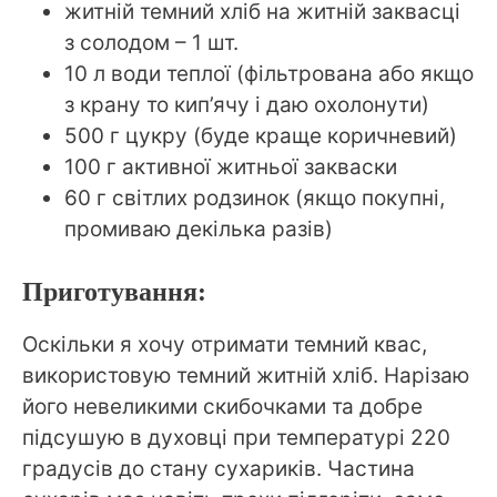
житній темний хліб на житній заквасці
з солодом – 1 шт.
10 л води теплої (фільтрована або якщо
з крану то кип’ячу і даю охолонути)
500 г цукру (буде краще коричневий)
100 г активної житньої закваски
60 г світлих родзинок (якщо покупні,
промиваю декілька разів)
Приготування:
Оскільки я хочу отримати темний квас,
використовую темний житній хліб. Нарізаю
його невеликими скибочками та добре
підсушую в духовці при температурі 220
градусів до стану сухариків. Частина