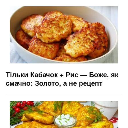
b
a
e
o
m
n
o
g
k
er
Тільки Кабачок + Рис — Боже, як
смачно: Золото, а не рецепт