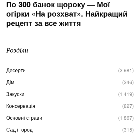
По 300 банок щороку — Мої
огірки «На розхват». Найкращий
рецепт за все життя
Розділи
Десерти
(2 981)
Дім
(246)
Закуски
(1 419)
Консервація
(827)
Основні страви
(1 867)
Сад і город
(315)