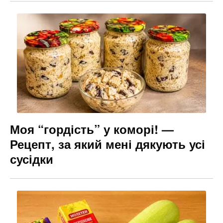
Моя “гордість” у коморі! —
Рецепт, за який мені дякують усі
сусідки