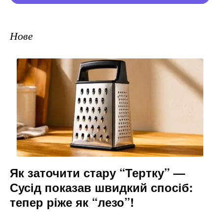
Нове
Як заточити стару “Тертку” —
Сусід показав швидкий спосіб:
тепер ріже як “лезо”!