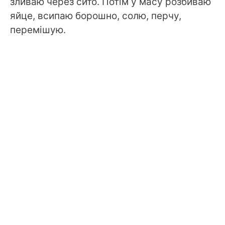
зливаю через сито. Потім у масу розбиваю
яйце, всипаю борошно, солю, перчу,
перемішую.