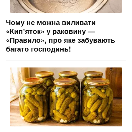
Чому не можна виливати
«Кипʼяток» у раковину —
«Правило», про яке забувають
багато господинь!