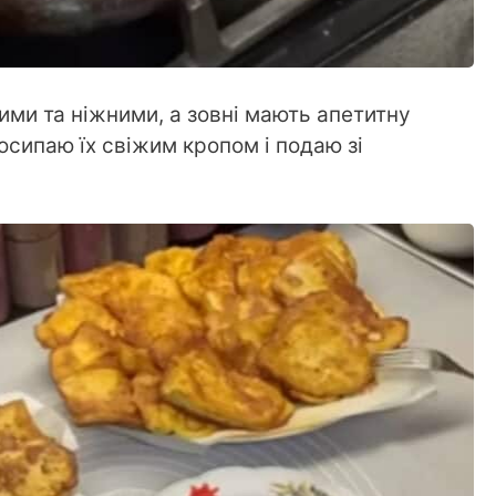
ми та ніжними, а зовні мають апетитну
осипаю їх свіжим кропом і подаю зі