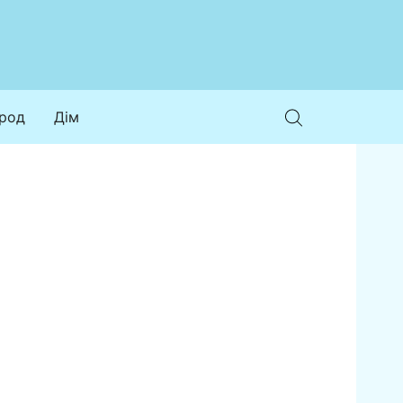
ород
Дім