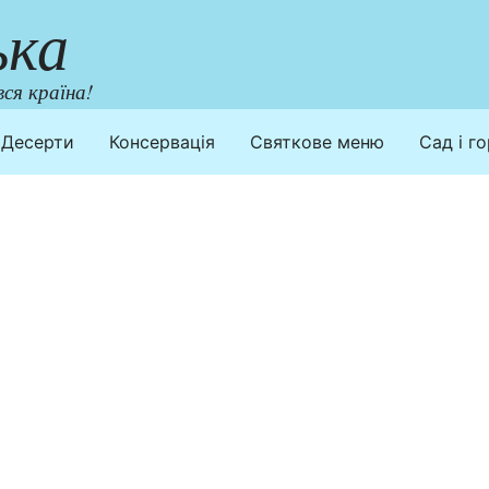
ька
ся країна!
Десерти
Консервація
Святкове меню
Сад і г