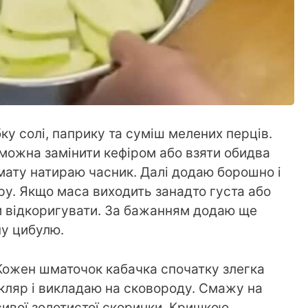
ку солі, паприку та суміш мелених перців.
 можна замінити кефіром або взяти обидва
мату натираю часник. Далі додаю борошно і
у. Якщо маса виходить занадто густа або
и відкоригувати. За бажанням додаю ще
ну цибулю.
 Кожен шматочок кабачка спочатку злегка
кляр і викладаю на сковороду. Смажу на
сивої золотистої скоринки. Кришкою