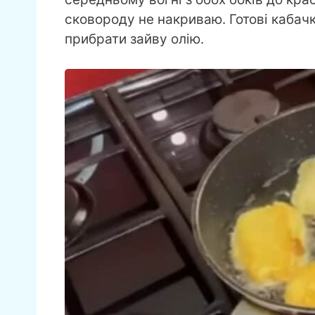
сковороду не накриваю. Готові каба
прибрати зайву олію.