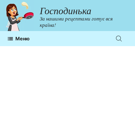
Перейти
Господинька
до
За нашими рецептами готує вся
контенту
країна!
Меню