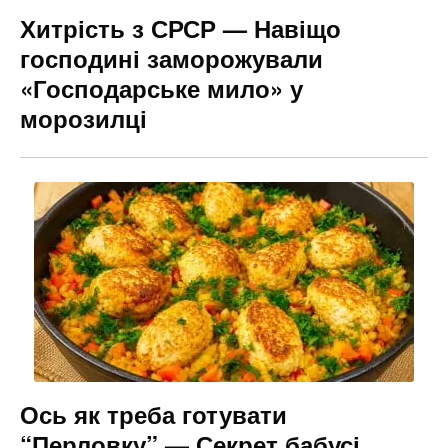
Хитрість з СРСР — Навіщо
господині заморожували
«Господарське мило» у
морозилці
Ось як треба готувати
“Перловку” — Секрет бабусі