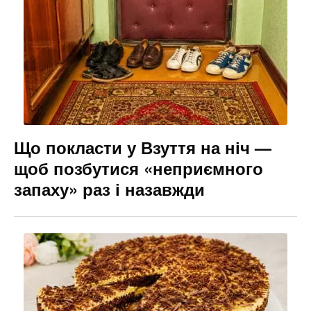
Що покласти у Взуття на ніч —
щоб позбутися «неприємного
запаху» раз і назавжди