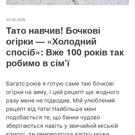
03.06.2026
Тато навчив! Бочкові
огірки — «Холодний
спосіб»: Вже 100 років так
робимо в сім’ї
Багато років я готую саме такі бочкові
огірки на зиму, і цей рецепт ще жодного
разу мене не підводив. Мій улюблений
рецепт від тата! Найбільше мені
подобається те, що банки чудово
зберігаються навіть у звичайній міській
коморі, де температура влітку може