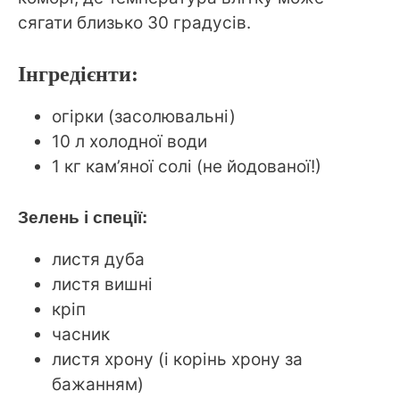
сягати близько 30 градусів.
Інгредієнти:
огірки (засолювальні)
10 л холодної води
1 кг кам’яної солі (не йодованої!)
Зелень і спеції:
листя дуба
листя вишні
кріп
часник
листя хрону (і корінь хрону за
бажанням)