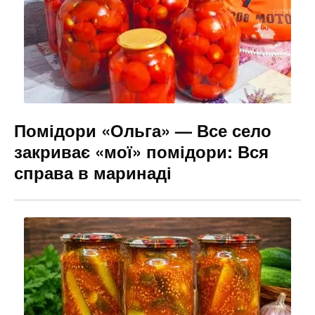
o
g
k
er
Помідори «Ольга» — Все село
закриває «мої» помідори: Вся
справа в маринаді