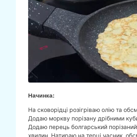
Начинка:
На сковорідці розігріваю олію та обс
Додаю моркву порізану дрібними куб
Додаю перець болгарський порізаний
хвилин. Натираю на терці часник, об