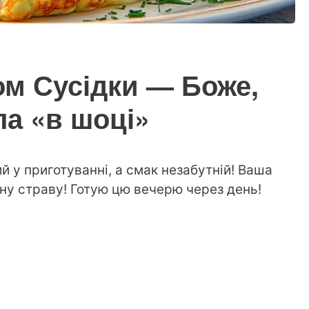
ом Сусідки — Боже,
ла «в шоці»
 у приготуванні, а смак незабутній! Ваша
ну страву! Готую цю вечерю через день!