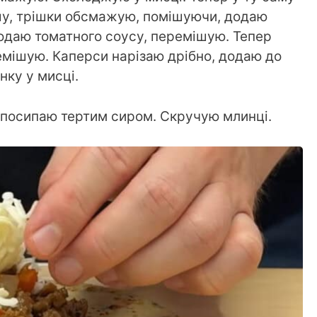
шу, трішки обсмажую, помішуючи, додаю
одаю томатного соусу, перемішую. Тепер
емішую. Каперси нарізаю дрібно, додаю до
ку у мисці.
 посипаю тертим сиром. Скручую млинці.