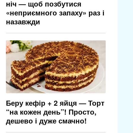
ніч — щоб позбутися
«неприємного запаху» раз і
назавжди
Беру кефір + 2 яйця — Торт
“на кожен день”! Просто,
дешево і дуже смачно!