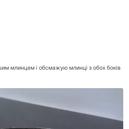
им млинцем і обсмажую млинці з обох боків