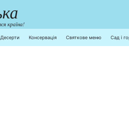
ька
ся країна!
Десерти
Консервація
Святкове меню
Сад і г