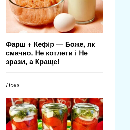
Фарш + Кефір — Боже, як
смачно. Не котлети і Не
зрази, а Краще!
Нове