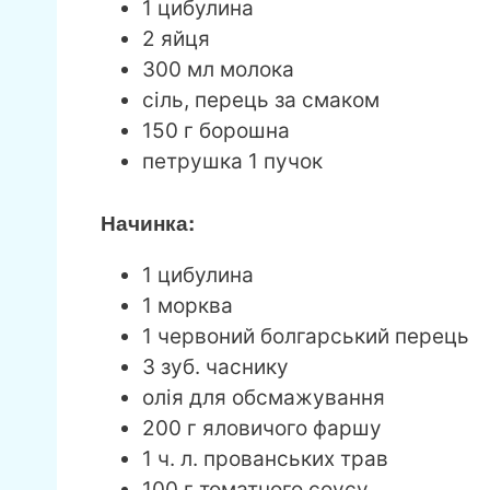
1 цибулина
2 яйця
300 мл молока
сіль, перець за смаком
150 г борошна
петрушка 1 пучок
Начинка:
1 цибулина
1 морква
1 червоний болгарський перець
3 зуб. часнику
олія для обсмажування
200 г яловичого фаршу
1 ч. л. прованських трав
100 г томатного соусу