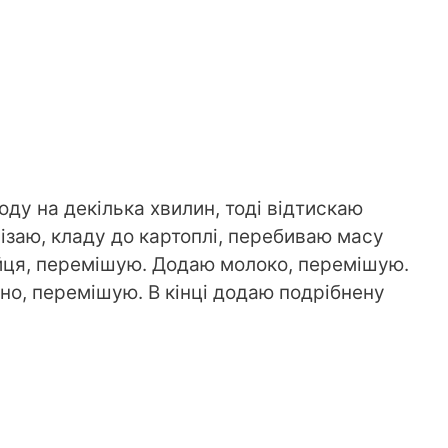
оду на декілька хвилин, тоді відтискаю
ізаю, кладу до картоплі, перебиваю масу
йця, перемішую. Додаю молоко, перемішую.
но, перемішую. В кінці додаю подрібнену