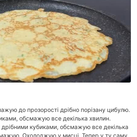
мажую до прозорості дрібно порізану цибулю.
иками, обсмажую все декілька хвилин.
 дрібними кубиками, обсмажую все декілька
смажую. Охолоджую у мисці. Тепер у ту саму