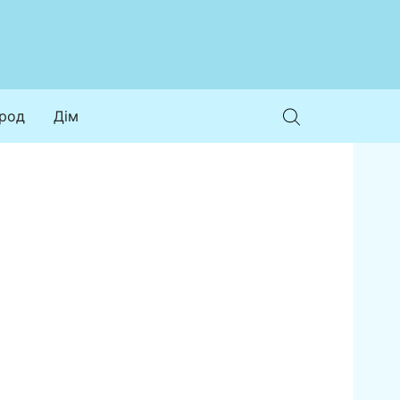
ород
Дім