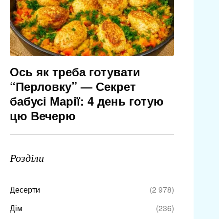
Ось як треба готувати
“Перловку” — Секрет
бабусі Марії: 4 день готую
цю Вечерю
Розділи
Десерти
(2 978)
Дім
(236)