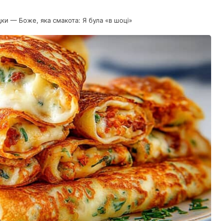
ки — Боже, яка смакота: Я була «в шоці»