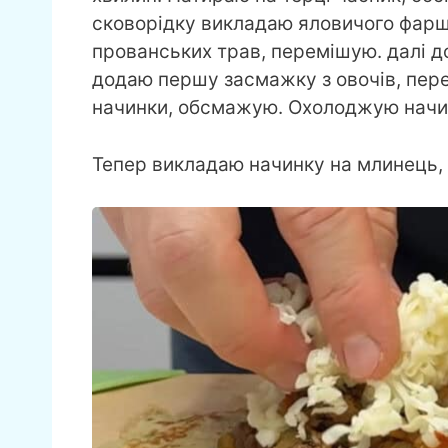
сковорідку викладаю яловичого фар
прованських трав, перемішую. далі д
додаю першу засмажку з овочів, пер
начинки, обсмажую. Охолоджую начин
Тепер викладаю начинку на млинець,