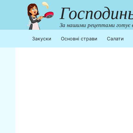
Перейти
Господин
до
контенту
За нашими рецептами готує в
Закуски
Основні страви
Салати