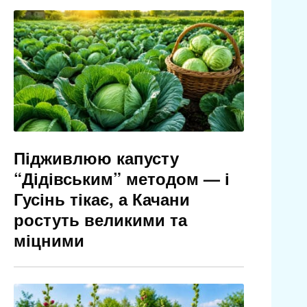
Підживлюю капусту
“Дідівським” методом — і
Гусінь тікає, а Качани
ростуть великими та
міцними