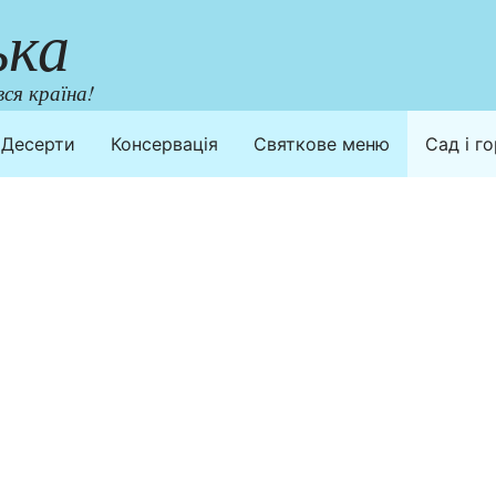
ька
ся країна!
Десерти
Консервація
Святкове меню
Сад і г