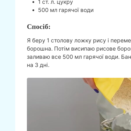
1 ст. л. цукру
500 мл гарячої води
Спосіб:
Я беру 1 столову ложку рису і перем
борошна. Потім висипаю рисове борош
заливаю все 500 мл гарячої води. Бан
на 3 дні.