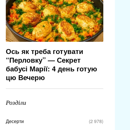
Ось як треба готувати
“Перловку” — Секрет
бабусі Марії: 4 день готую
цю Вечерю
Розділи
Десерти
(2 978)