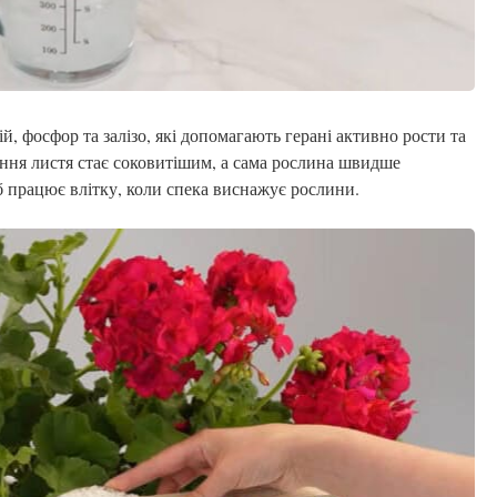
, фосфор та залізо, які допомагають герані активно рости та
ення листя стає соковитішим, а сама рослина швидше
б працює влітку, коли спека виснажує рослини.