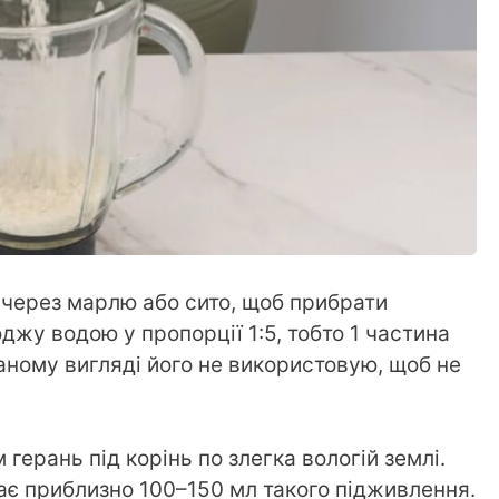
через марлю або сито, щоб прибрати
джу водою у пропорції 1:5, тобто 1 частина
аному вигляді його не використовую, щоб не
герань під корінь по злегка вологій землі.
ає приблизно 100–150 мл такого підживлення.