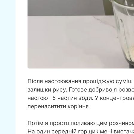
Після настоювання проціджую суміш 
залишки рису. Готове добриво я розво
настою і 5 частин води. У концентров
перенаситити коріння.
Потім я просто поливаю цим розчином 
На один середній горщик мені вистач