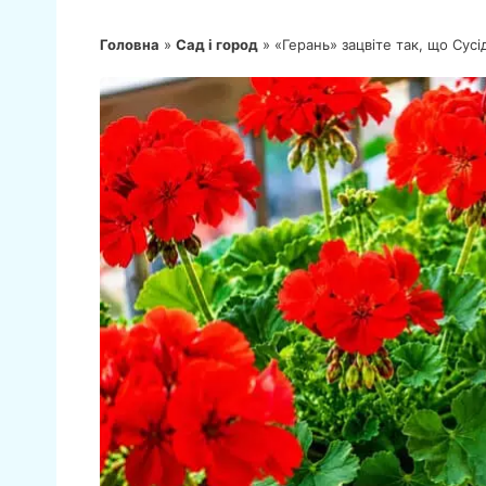
Головна
»
Сад і город
»
«Герань» зацвіте так, що Сус