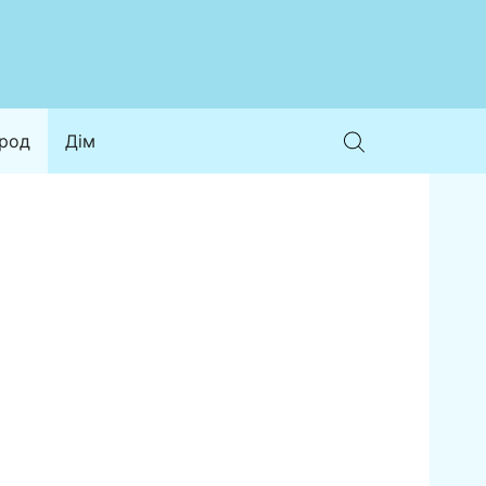
ород
Дім