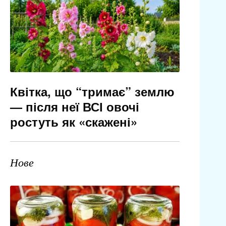
Квітка, що “тримає” землю
— після неї ВСІ овочі
ростуть як «скажені»
Нове