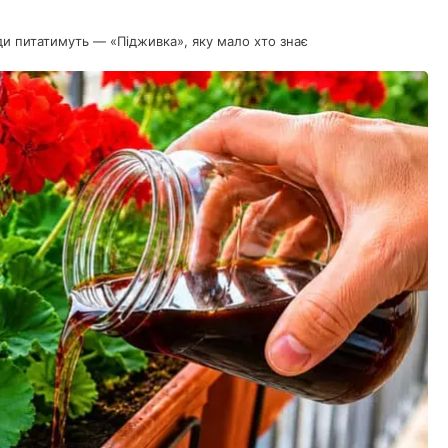
іди питатимуть — «Підживка», яку мало хто знає