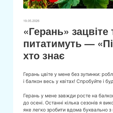
19.05.2026
«Герань» зацвіте 
питатимуть — «Пі
хто знає
Герань цвіте у мене без зупинки: роб
і балкон весь у квітах! Спробуйте і буд
Герань у мене завжди росте на балкон
до осені. Останні кілька сезонів я в
яке легко зробити вдома буквально з к