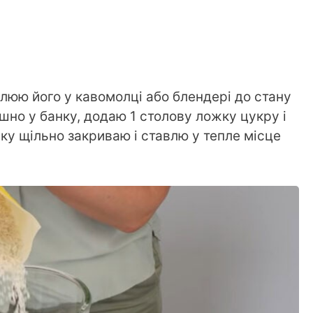
елюю його у кавомолці або блендері до стану
но у банку, додаю 1 столову ложку цукру і
ку щільно закриваю і ставлю у тепле місце