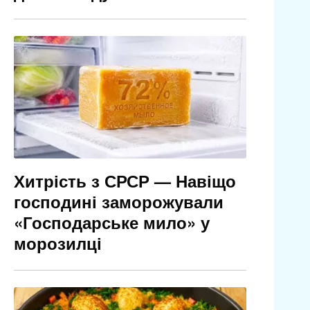
Хитрість з СРСР — Навіщо
господині заморожували
«Господарське мило» у
морозилці