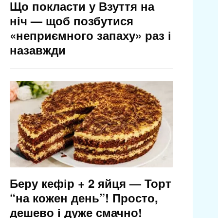
Що покласти у Взуття на
ніч — щоб позбутися
«неприємного запаху» раз і
назавжди
Беру кефір + 2 яйця — Торт
“на кожен день”! Просто,
дешево і дуже смачно!