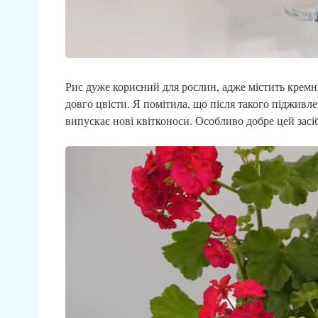
Рис дуже корисний для рослин, адже містить кремній
довго цвісти. Я помітила, що після такого підживл
випускає нові квітконоси. Особливо добре цей засі