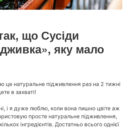
так, що Сусіди
дживка», яку мало
лю це натуральне підживлення раз на 2 тижні
ете в захваті!
і, і я дуже люблю, коли вона пишно цвіте аж
икористовую просте натуральне підживлення,
ількох інгредієнтів. Достатньо всього однієї