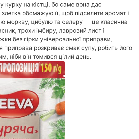
 курку на кістці, бо саме вона дає
 злегка обсмажую її, щоб підсилити аромат і
аю моркву, цибулю та селеру — це класична
асник, трохи імбиру, лавровий лист і
жки без гірки універсальної приправи,
ця приправа розкриває смак супу, робить його
м, ніби він томився цілий день.