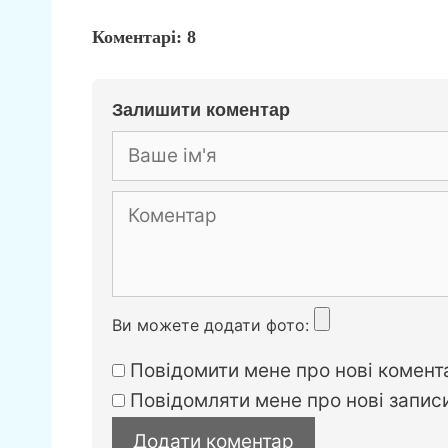
a
b
el
e
m
Коментарі:
c
er
8
e
s
ai
e
gr
s
l
b
a
e
Залишити коментар
o
m
n
o
g
k
er
Коментар
Ви можете додати фото:
Повідомити мене про нові комента
Повідомляти мене про нові запи