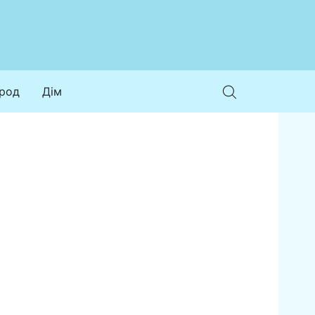
ород
Дім