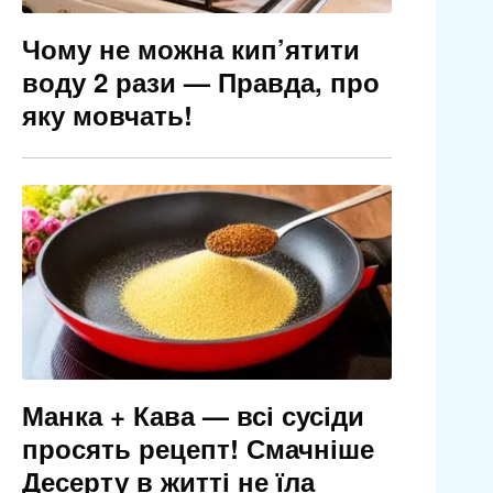
Чому не можна кип’ятити
воду 2 рази — Правда, про
яку мовчать!
Манка + Кава — всі сусіди
просять рецепт! Смачніше
Десерту в житті не їла