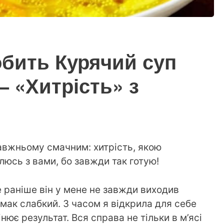
бить Курячий суп
 «Хитрість» з
авжньому смачним: хитрість, якою
люсь з вами, бо завжди так готую!
е раніше він у мене не завжди виходив
мак слабкий. З часом я відкрила для себе
ює результат. Вся справа не тільки в м’ясі