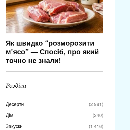
Як швидко “розморозити
м’ясо” — Спосіб, про який
точно не знали!
Розділи
Десерти
(2 981)
Дім
(240)
Закуски
(1 416)