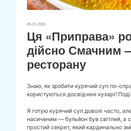
09.05.2026
Ця «Приправа» ро
дійсно Смачним —
ресторану
Знаю, як зробити курячий суп по-спр
користуються досвідчені кухарі! Поді
Я готую курячий суп доволі часто, ал
насиченим — бульйон був світлий, а с
простий секрет, який кардинально змін