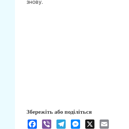
знову.
Збережіть або поділіться
F
Vi
T
M
X
E