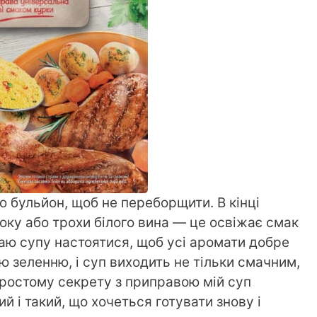
ю бульйон, щоб не переборщити. В кінці
оку або трохи білого вина — це освіжає смак
Даю супу настоятися, щоб усі аромати добре
 зеленню, і суп виходить не тільки смачним,
ростому секрету з приправою мій суп
 і такий, що хочеться готувати знову і