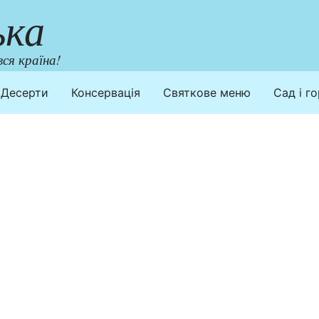
ька
ся країна!
Десерти
Консервація
Святкове меню
Сад і г