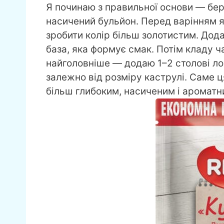
Я починаю з правильної основи — беру
насичений бульйон. Перед варінням я
зробити колір більш золотистим. Дод
база, яка формує смак. Потім кладу ч
найголовніше — додаю 1–2 столові ло
залежно від розміру каструлі. Саме 
більш глибоким, насиченим і ароматни