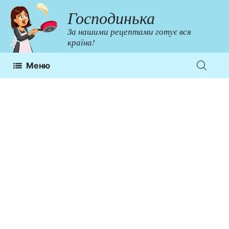
Перейти
Господинька
до
За нашими рецептами готує вся
контенту
країна!
Меню