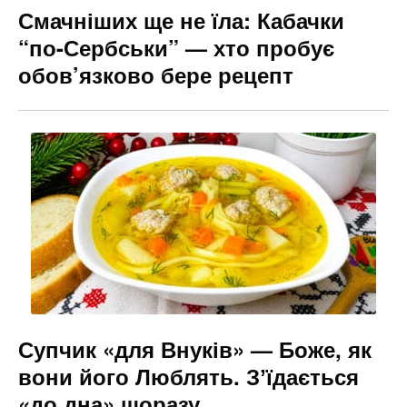
Смачніших ще не їла: Кабачки
“по-Сербськи” — хто пробує
обов’язково бере рецепт
Супчик «для Внуків» — Боже, як
вони його Люблять. Зʼїдається
«до дна» щоразу