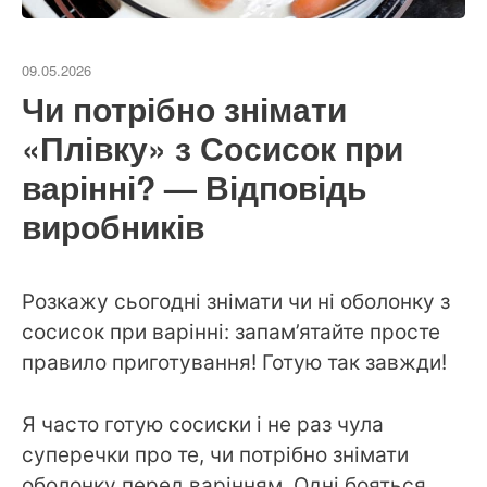
09.05.2026
Чи потрібно знімати
«Плівку» з Сосисок при
варінні? — Відповідь
виробників
Розкажу сьогодні знімати чи ні оболонку з
сосисок при варінні: запам’ятайте просте
правило приготування! Готую так завжди!
Я часто готую сосиски і не раз чула
суперечки про те, чи потрібно знімати
оболонку перед варінням. Одні бояться,