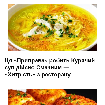
b
a
e
o
m
n
o
g
k
er
Ця «Приправа» робить Курячий
суп дійсно Смачним —
«Хитрість» з ресторану