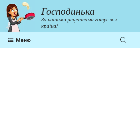
Перейти
Господинька
до
За нашими рецептами готує вся
контенту
країна!
Меню