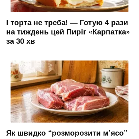
І торта не треба! — Готую 4 рази
на тиждень цей Пиріг «Карпатка»
за 30 хв
Як швидко “розморозити м’ясо”