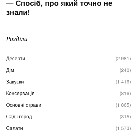
— Спосіб, про який точно не
знали!
Розділи
Десерти
(2 981)
Дім
(240)
Закуски
(1 416)
Консервація
(816)
Основні страви
(1 865)
Сад і город
(315)
Салати
(1 573)