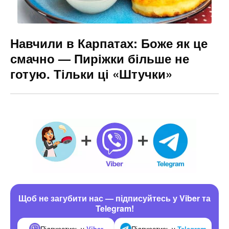
Навчили в Карпатах: Боже як це
смачно — Пиріжки більше не
готую. Тільки ці «Штучки»
Щоб не загубити нас — підписуйтесь у Viber та
Telegram!
Підписатись у
Viber
Підписатись у
Telegram