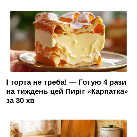
І торта не треба! — Готую 4 рази
на тиждень цей Пиріг «Карпатка»
за 30 хв