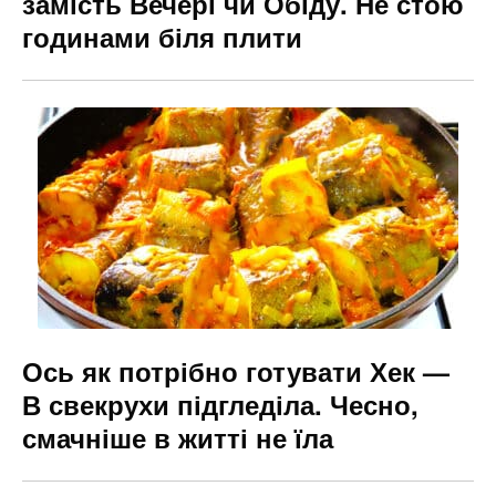
замість Вечері чи Обіду. Не стою
годинами біля плити
Ось як потрібно готувати Хек —
В свекрухи підгледіла. Чесно,
смачніше в житті не їла