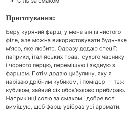
Сіль за смаком
Приготування:
Беру курячий фарш, у мене він із чистого
філе, але можна використовувати будь-яке
м’ясо, яке любите. Одразу додаю спеції:
паприки, італійських трав, сухого часнику
і чорного перцю, перемішую і з’єдную з
фаршем. Потім додаю цибулину, яку я
нарізаю дрібним кубиком, і помідор — теж
кубиком, зайвий сік обов’язково прибираю.
Наприкінці солю за смаком і добре все
вимішую, щоб фарш увібрав усі аромати.