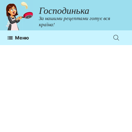
Перейти
Господинька
до
За нашими рецептами готує вся
контенту
країна!
Меню