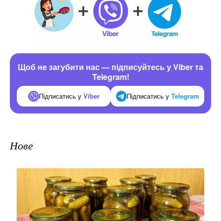
Щоб не загубити нас — підписуйтесь у Viber та
Telegram!
Підписатись у
Viber
Підписатись у
Telegram
Нове