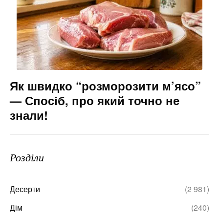
Як швидко “розморозити м’ясо”
— Спосіб, про який точно не
знали!
Розділи
Десерти
(2 981)
Дім
(240)