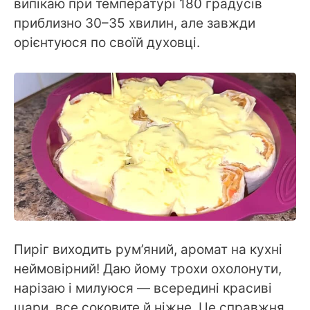
випікаю при температурі 180 градусів
приблизно 30–35 хвилин, але завжди
орієнтуюся по своїй духовці.
Пиріг виходить рум’яний, аромат на кухні
неймовірний! Даю йому трохи охолонути,
нарізаю і милуюся — всередині красиві
шари, все соковите й ніжне. Це справжня