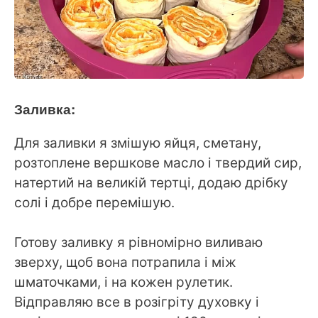
Заливка:
Для заливки я змішую яйця, сметану,
розтоплене вершкове масло і твердий сир,
натертий на великій тертці, додаю дрібку
солі і добре перемішую.
Готову заливку я рівномірно виливаю
зверху, щоб вона потрапила і між
шматочками, і на кожен рулетик.
Відправляю все в розігріту духовку і