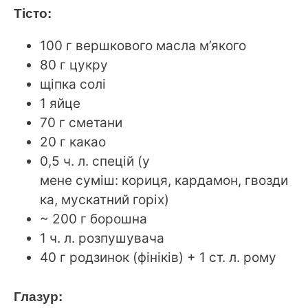
Тісто:
100 г вершкового масла м’якого
80 г цукру
щіпка солі
1 яйце
70 г сметани
20 г какао
0,5 ч. л. спецій (у
мене суміш: кориця, кардамон, гвозди
ка, мускатний горіх)
~ 200 г борошна
1 ч. л. розпушувача
40 г родзинок (фініків) + 1 ст. л. рому
Глазур: