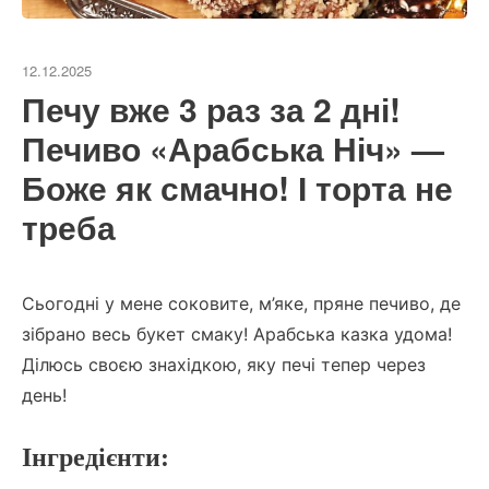
12.12.2025
Печу вже 3 раз за 2 дні!
Печиво «Арабська Ніч» —
Боже як смачно! І торта не
треба
Сьогодні у мене соковите, м’яке, пряне печиво, де
зібрано весь букет смаку! Арабська казка удома!
Ділюсь своєю знахідкою, яку печі тепер через
день!
Інгредієнти: