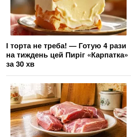
І торта не треба! — Готую 4 рази
на тиждень цей Пиріг «Карпатка»
за 30 хв