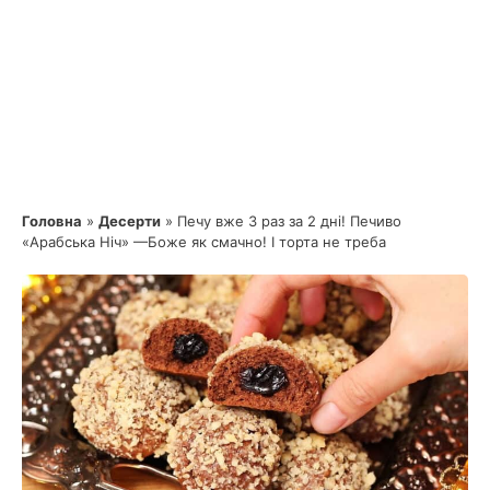
Головна
»
Десерти
»
Печу вже 3 раз за 2 дні! Печиво
«Арабська Ніч» —Боже як смачно! І торта не треба