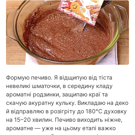
Формую печиво. Я відщипую від тіста
невеликі шматочки, в середину кладу
ароматні родзинки, защипаю краї та
скачую акуратну кульку. Викладаю на деко
й відправляю в розігріту до 180°С духовку
на 15–20 хвилин. Печиво виходить ніжне,
ароматне — уже на цьому етапі важко