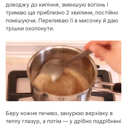
доводжу до кипіння, зменшую вогонь і
тримаю ще приблизно 2 хвилини, постійно
помішуючи. Переливаю її в мисочку й даю
трішки охолонути.
Беру кожне печиво, занурюю верхівку в
теплу глазур, а потім — у дрібно подрібнені