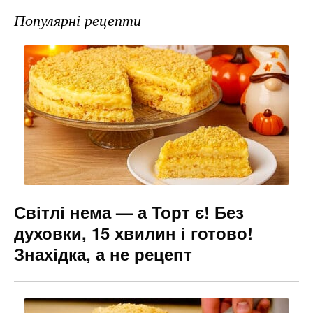
e
gr
s
l
Популярні рецепти
b
a
e
o
m
n
o
g
k
er
Світлі нема — а Торт є! Без
духовки, 15 хвилин і готово!
Знахідка, а не рецепт