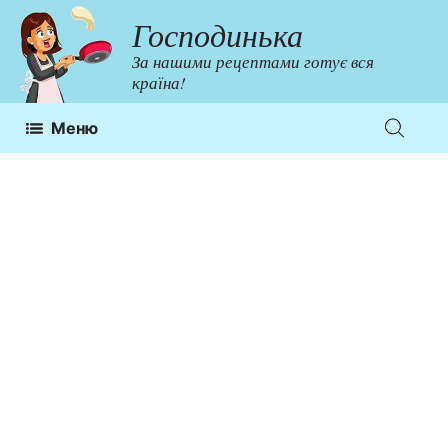
Перейти
Господинька
до
За нашими рецептами готує вся
контенту
країна!
Меню