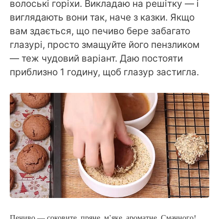
волоські горіхи. Викладаю на решітку — і
виглядають вони так, наче з казки. Якщо
вам здається, що печиво бере забагато
глазурі, просто змащуйте його пензликом
— теж чудовий варіант. Даю постояти
приблизно 1 годину, щоб глазур застигла.
Печиво — соковите, пряне, м’яке, ароматне. Смачного!