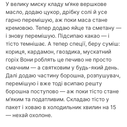
У велику миску кладу м’яке вершкове
масло, додаю цукор, дрібку солі й усе
гарно перемішую, аж поки маса стане
кремовою. Тепер додаю яйце та сметану —
і знову перемішую. Підсипаю какао — і
тісто темнішає. А тепер спеції, беру суміш:
кориця, кардамон, гвоздика, мускатний
горіх Вони роблять це печиво не просто
смачним — а святковим у будь-який день.
Далі додаю частину борошна, розпушувач,
перемішую і вже тоді всипаю решту
борошна поступово — аж поки тісто стане
м’яким та податливим. Складаю тісто у
пакет і ховаю в холодильник хвилин на 15
— нехай охолоне.