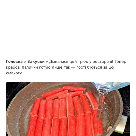
Головна
»
Закуски
»
Дізналась цей трюк у ресторані! Тепер
крабові палички готую лише так — гості бʼються за цю
смакоту