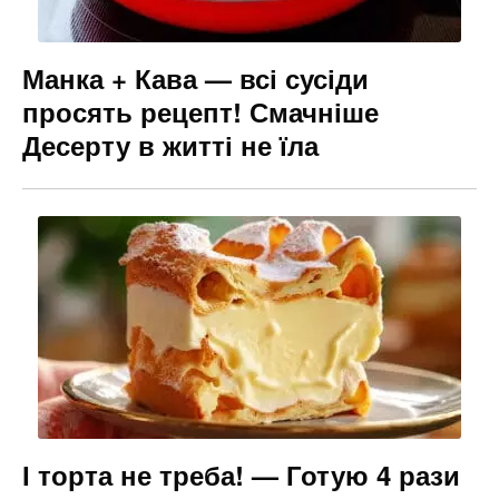
Манка + Кава — всі сусіди
просять рецепт! Смачніше
Десерту в житті не їла
І торта не треба! — Готую 4 рази