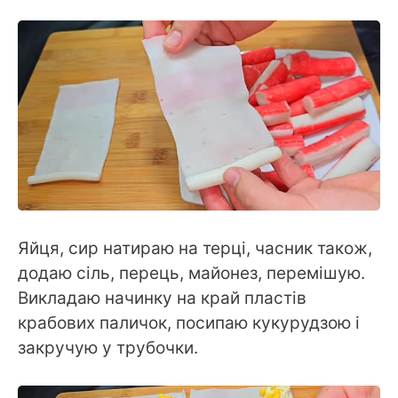
Яйця, сир натираю на терці, часник також,
додаю сіль, перець, майонез, перемішую.
Викладаю начинку на край пластів
крабових паличок, посипаю кукурудзою і
закручую у трубочки.