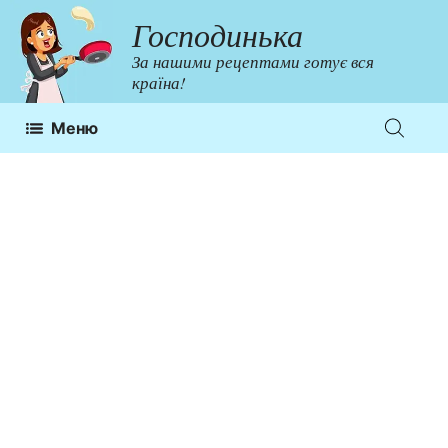
Перейти
Господинька
до
За нашими рецептами готує вся
контенту
країна!
Меню