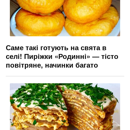
k
er
Саме такі готують на свята в
селі! Пиріжки «Родинні» — тісто
повітряне, начинки багато