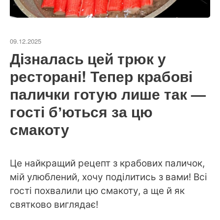
09.12.2025
Дізналась цей трюк у
ресторані! Тепер крабові
палички готую лише так —
гості бʼються за цю
смакоту
Це найкращий рецепт з крабових паличок,
мій улюблений, хочу поділитись з вами! Всі
гості похвалили цю смакоту, а ще й як
святково виглядає!