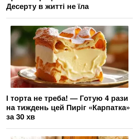
Десерту в житті не їла
І торта не треба! — Готую 4 рази
на тиждень цей Пиріг «Карпатка»
за 30 хв