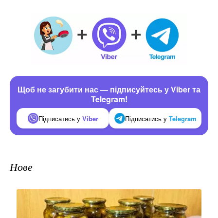
Щоб не загубити нас — підписуйтесь у Viber та
Telegram!
Підписатись у
Viber
Підписатись у
Telegram
Нове