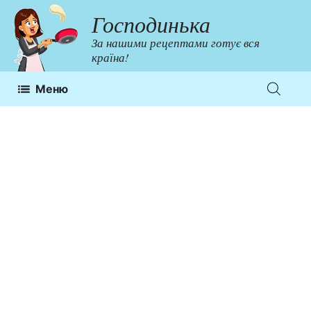
Перейти
Господинька
до
За нашими рецептами готує вся
контенту
країна!
Меню