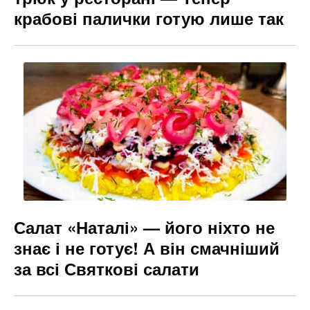
крабові палички готую лише так
Салат «Наталі» — його ніхто не
знає і не готує! А він смачніший
за всі Святкові салати