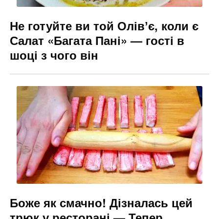
Не готуйте ви той Олівʼє, коли є
Салат «Багата Пані» — гості в
шоці з чого він
Боже як смачно! Дізналась цей
трюк у ресторані — Тепер