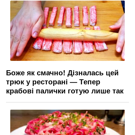
o
m
n
o
g
k
er
Боже як смачно! Дізналась цей
трюк у ресторані — Тепер
крабові палички готую лише так