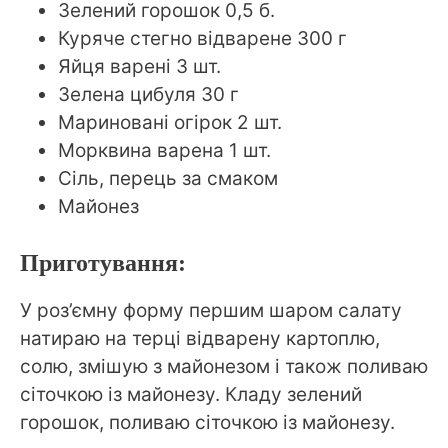
Зелений горошок 0,5 б.
Куряче стегно відварене 300 г
Яйця варені 3 шт.
Зелена цибуля 30 г
Мариновані огірок 2 шт.
Морквина варена 1 шт.
Сіль, перець за смаком
Майонез
Приготування:
У роз’ємну форму першим шаром салату
натираю на терці відварену картоплю,
солю, змішую з майонезом і також поливаю
сіточкою із майонезу. Кладу зелений
горошок, поливаю сіточкою із майонезу.