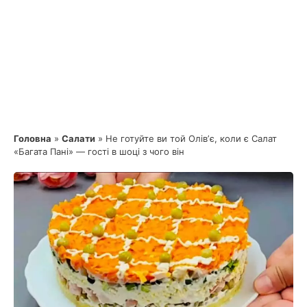
Головна
»
Салати
»
Не готуйте ви той Олівʼє, коли є Салат
«Багата Пані» — гості в шоці з чого він