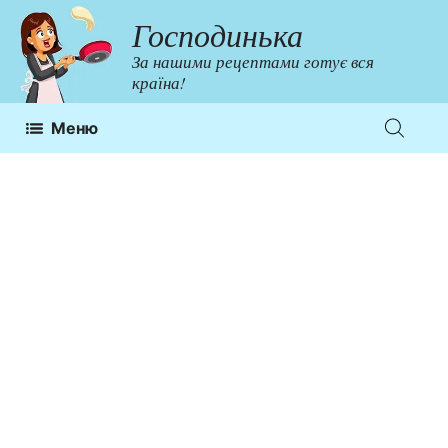
Перейти
Господинька
до
За нашими рецептами готує вся
контенту
країна!
Меню