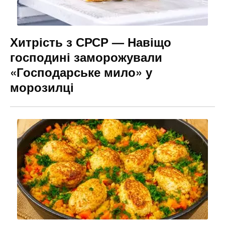
Хитрість з СРСР — Навіщо
господині заморожували
«Господарське мило» у
морозилці