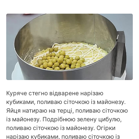
Куряче стегно відварене нарізаю
кубиками, поливаю сіточкою із майонезу.
Яйця натираю на терці, поливаю сіточкою
із майонезу. Подрібнюю зелену цибулю,
поливаю сіточкою із майонезу. Огірки
нарізаю кубиками, поливаю сіточкою із