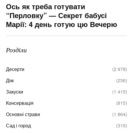
Ось як треба готувати
“Перловку” — Секрет бабусі
Марії: 4 день готую цю Вечерю
Розділи
Десерти
(2 978)
Дім
(236)
Закуски
(1 415)
Консервація
(815)
Основні страви
(1 864)
Сад і город
(315)