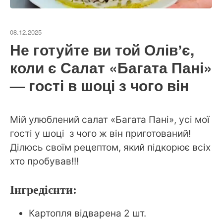
08.12.2025
Не готуйте ви той Олівʼє,
коли є Салат «Багата Пані»
— гості в шоці з чого він
Мій улюблений салат «Багата Пані», усі мої
гості у шоці з чого ж він приготований!
Ділюсь своїм рецептом, який підкорює всіх
хто пробував!!!
Інгредієнти:
Картопля відварена 2 шт.