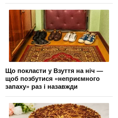
Що покласти у Взуття на ніч —
щоб позбутися «неприємного
запаху» раз і назавжди