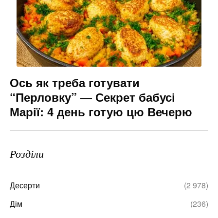
Ось як треба готувати
“Перловку” — Секрет бабусі
Марії: 4 день готую цю Вечерю
Розділи
Десерти
(2 978)
Дім
(236)