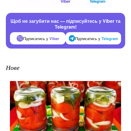
Щоб не загубити нас — підписуйтесь у Viber та
Telegram!
Підписатись у
Viber
Підписатись у
Telegram
Нове