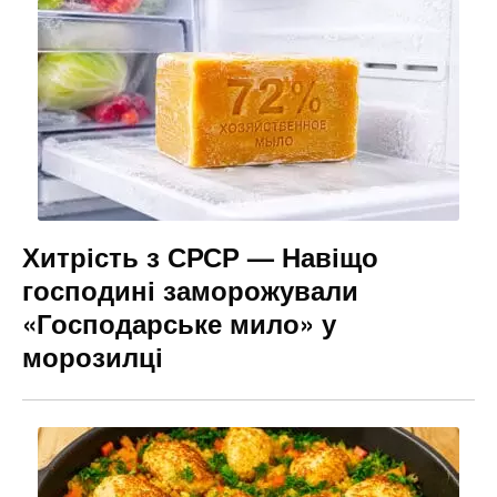
Хитрість з СРСР — Навіщо
господині заморожували
«Господарське мило» у
морозилці