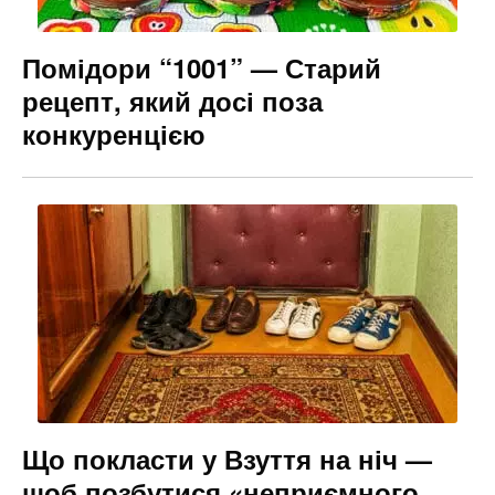
Помідори “1001” — Старий
рецепт, який досі поза
конкуренцією
Що покласти у Взуття на ніч —
щоб позбутися «неприємного