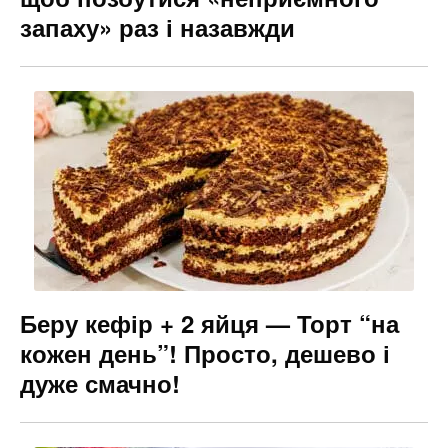
запаху» раз і назавжди
Беру кефір + 2 яйця — Торт “на
кожен день”! Просто, дешево і
дуже смачно!