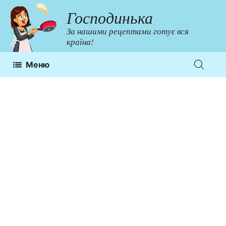
Перейти
Господинька
до
За нашими рецептами готує вся
контенту
країна!
Меню