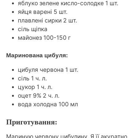
яблуко зелене кисло-солодке 1 шт.
яйця варені 5 шт.
плавлені сирки 2 шт.
сіль щіпка
майонез 100-150 г
Маринована цибуля:
цибуля червона 1 шт.
сіль 1 ч. л.
цукор 1 ч. л.
оцет 9% 2 ч. л.
вода холодна 100 мл
Приготування:
Мариную червону цибулину. Я її акуратно