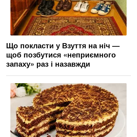
Що покласти у Взуття на ніч —
щоб позбутися «неприємного
запаху» раз і назавжди