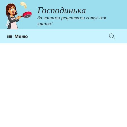
Перейти
Господинька
до
За нашими рецептами готує вся
контенту
країна!
Меню