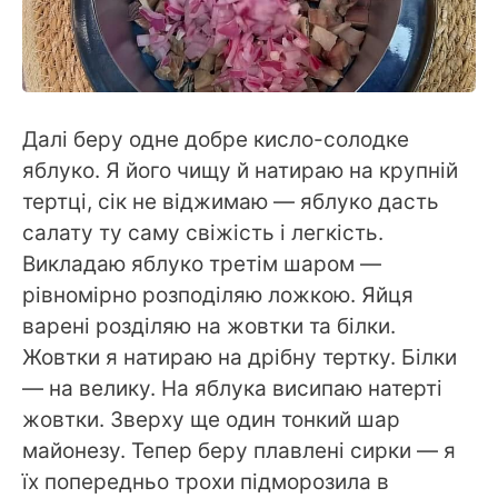
Далі беру одне добре кисло-солодке
яблуко. Я його чищу й натираю на крупній
тертці, сік не віджимаю — яблуко дасть
салату ту саму свіжість і легкість.
Викладаю яблуко третім шаром —
рівномірно розподіляю ложкою. Яйця
варені розділяю на жовтки та білки.
Жовтки я натираю на дрібну тертку. Білки
— на велику. На яблука висипаю натерті
жовтки. Зверху ще один тонкий шар
майонезу. Тепер беру плавлені сирки — я
їх попередньо трохи підморозила в