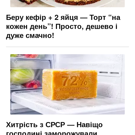
Беру кефір + 2 яйця — Торт “на
кожен день”! Просто, дешево і
дуже смачно!
Хитрість з СРСР — Навіщо
господині заморожували