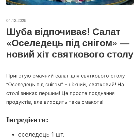
04.12.2025
Шуба відпочиває! Салат
«Оселедець під снігом» —
новий хіт святкового столу
Приготую смачний салат для святкового столу
“Оселедець під снігом” – ніжний, святковий! На
столі зникає першим! Це просте поєднання
продуктів, але виходить така смакота!
Інгредієнти:
оселедець 1 шт.