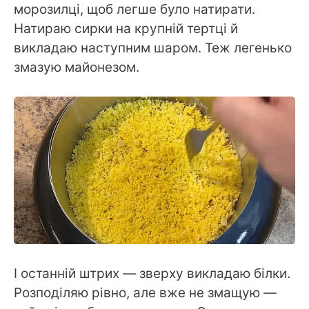
морозилці, щоб легше було натирати.
Натираю сирки на крупній тертці й
викладаю наступним шаром. Теж легенько
змазую майонезом.
І останній штрих — зверху викладаю білки.
Розподіляю рівно, але вже не змащую —