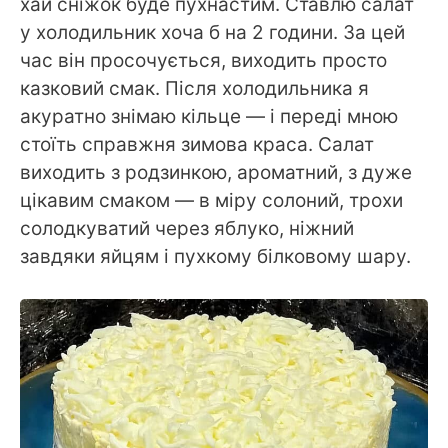
хай сніжок буде пухнастим. Ставлю салат
у холодильник хоча б на 2 години. За цей
час він просочується, виходить просто
казковий смак. Після холодильника я
акуратно знімаю кільце — і переді мною
стоїть справжня зимова краса. Салат
виходить з родзинкою, ароматний, з дуже
цікавим смаком — в міру солоний, трохи
солодкуватий через яблуко, ніжний
завдяки яйцям і пухкому білковому шару.