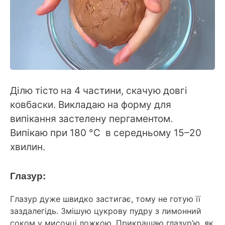
Ділю тісто на 4 частини, скачую довгі
ковбаски. Викладаю на форму для
випікання застелену пергаментом.
Випікаю при 180 °C в середньому 15–20
хвилин.
Глазур:
Глазур дуже швидко застигає, тому не готую її
заздалегідь. Змішую цукрову пудру з лимонний
соком у мисочці ложкою. Прикрашаю глазур’ю, як