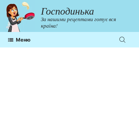
Перейти
Господинька
до
За нашими рецептами готує вся
контенту
країна!
Меню