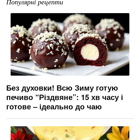
e
gr
s
l
Популярні рецепти
b
a
e
o
m
n
o
g
k
er
Без духовки! Всю Зиму готую
печиво “Різдвяне”: 15 хв часу і
готове – ідеально до чаю