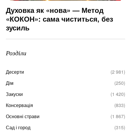
Духовка як «нова» — Метод
«КОКОН»: сама чиститься, без
зусиль
Розділи
Десерти
(2 981)
Дім
(250)
Закуски
(1 420)
Консервація
(833)
Основні страви
(1 867)
Сад і город
(315)