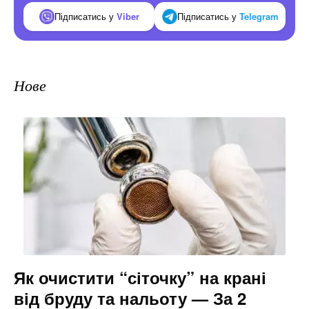
Підписатись у
Viber
Підписатись у
Telegram
Нове
Як очистити “сіточку” на крані
від бруду та нальоту — За 2