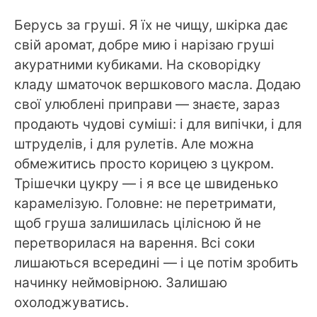
Берусь за груші. Я їх не чищу, шкірка дає
свій аромат, добре мию і нарізаю груші
акуратними кубиками. На сковорідку
кладу шматочок вершкового масла. Додаю
свої улюблені приправи — знаєте, зараз
продають чудові суміші: і для випічки, і для
штруделів, і для рулетів. Але можна
обмежитись просто корицею з цукром.
Трішечки цукру — і я все це швиденько
карамелізую. Головне: не перетримати,
щоб груша залишилась цілісною й не
перетворилася на варення. Всі соки
лишаються всередині — і це потім зробить
начинку неймовірною. Залишаю
охолоджуватись.