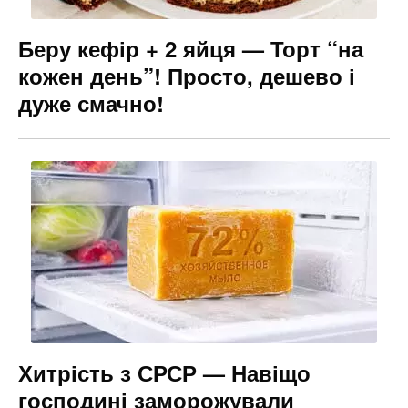
Беру кефір + 2 яйця — Торт “на
кожен день”! Просто, дешево і
дуже смачно!
Хитрість з СРСР — Навіщо
господині заморожували