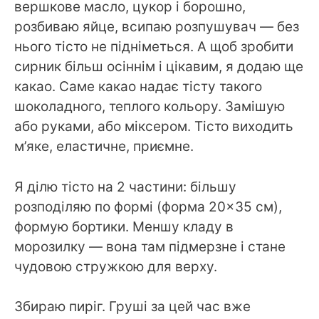
вершкове масло, цукор і борошно,
розбиваю яйце, всипаю розпушувач — без
нього тісто не підніметься. А щоб зробити
сирник більш осіннім і цікавим, я додаю ще
какао. Саме какао надає тісту такого
шоколадного, теплого кольору. Замішую
або руками, або міксером. Тісто виходить
м’яке, еластичне, приємне.
Я ділю тісто на 2 частини: більшу
розподіляю по формі (форма 20×35 см),
формую бортики. Меншу кладу в
морозилку — вона там підмерзне і стане
чудовою стружкою для верху.
Збираю пиріг. Груші за цей час вже