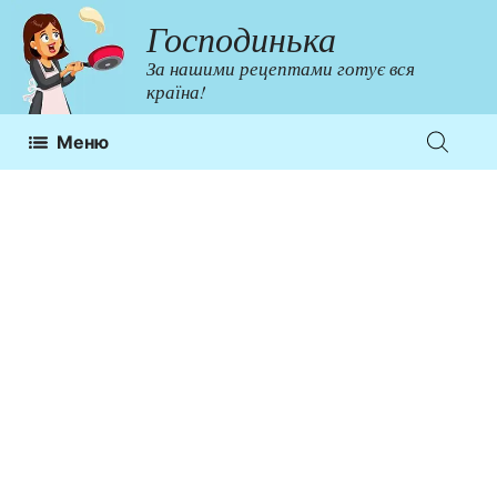
Перейти
Господинька
до
За нашими рецептами готує вся
контенту
країна!
Меню