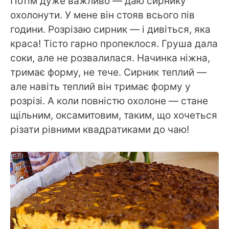
Потім дуже важливо — даю сирнику
охолонути. У мене він стояв всього пів
години. Розрізаю сирник — і дивіться, яка
краса! Тісто гарно пропеклося. Груша дала
соки, але не розвалилася. Начинка ніжна,
тримає форму, не тече. Сирник теплий —
але навіть теплий він тримає форму у
розрізі. А коли повністю охолоне — стане
щільним, оксамитовим, таким, що хочеться
різати рівними квадратиками до чаю!