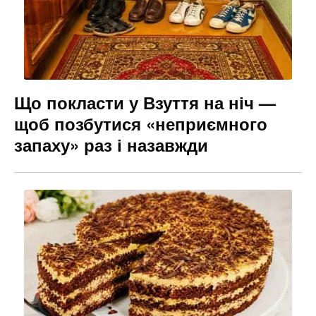
Що покласти у Взуття на ніч —
щоб позбутися «неприємного
запаху» раз і назавжди