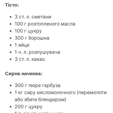
Тісто:
3 ст. л. сметани
100 г розтопленого масла
100 г цукру
300 г борошна
1 яйце
1 ч. л. розпушувача
3 ст. л. какао
Сирна начинка:
300 г пюре гарбуза
1 кг сиру кисломолочного (перемолоти
або збити блендером)
200 г цукру