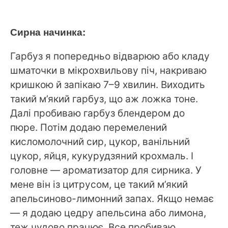
Сирна начинка:
Гарбуз я попередньо відварюю або кладу
шматочки в мікрохвильову піч, накриваю
кришкою й запікаю 7–9 хвилин. Виходить
такий м’який гарбуз, що аж ложка тоне.
Далі пробиваю гарбуз блендером до
пюре. Потім додаю перемелений
кисломолочний сир, цукор, ванільний
цукор, яйця, кукурудзяний крохмаль. І
головне — ароматизатор для сирника. У
мене він із цитрусом, це такий м’який
апельсиново-лимонний запах. Якщо немає
— я додаю цедру апельсина або лимона,
теж чудово працює. Все пробиваю