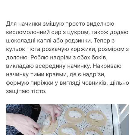
Для начинки змішую просто виделкою
кисломолочний сир з цукром, також додаю
шоколадні каплі або родзинки. Тепер з
кульок тіста розкачую коржики, розміром з
долоню. Роблю надрізи з обох боків,
викладаю всередину начинку. Накриваю
начинку тими краями, де є надрізи,
формую пиріжки у вигляді човників, щільно
защіпаю тісто.