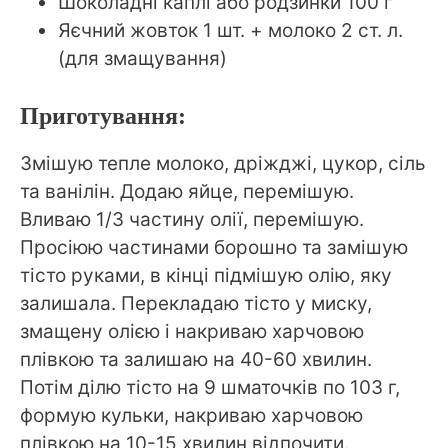
Шоколадні каплі або родзинки 100 г
Яєчний жовток 1 шт. + молоко 2 ст. л.
(для змащування)
Приготування:
Змішую тепле молоко, дріжджі, цукор, сіль
та ванілін. Додаю яйце, перемішую.
Вливаю 1/3 частину олії, перемішую.
Просіюю частинами борошно та замішую
тісто руками, в кінці підмішую олію, яку
залишала. Перекладаю тісто у миску,
змащену олією і накриваю харчовою
плівкою та залишаю на 40-60 хвилин.
Потім ділю тісто на 9 шматочків по 103 г,
формую кульки, накриваю харчовою
плівкою на 10-15 хвилин відпочити.