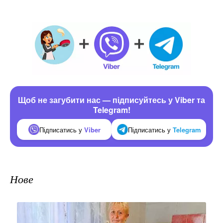
Щоб не загубити нас — підписуйтесь у Viber та
Telegram!
Підписатись у
Viber
Підписатись у
Telegram
Нове