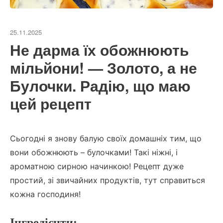
25.11.2025
Не дарма їх обожнюють
мільйони! — Золото, а не
Булочки. Радію, що маю
цей рецепт
Сьогодні я знову балую своїх домашніх тим, що
вони обожнюють – булочками! Такі ніжні, і
ароматною сирною начинкою! Рецепт дуже
простий, зі звичайних продуктів, тут справиться
кожна господиня!
Інгредієнти: