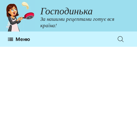
Перейти
Господинька
до
За нашими рецептами готує вся
контенту
країна!
Меню