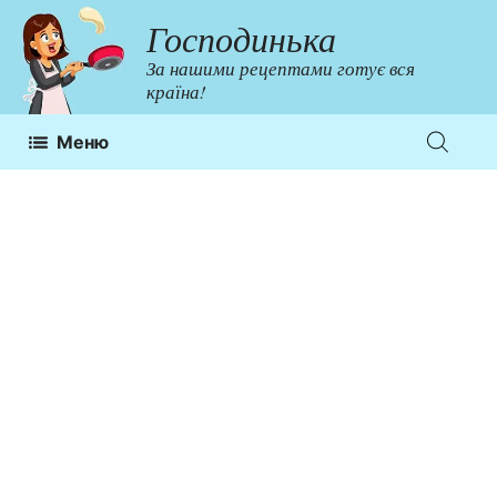
Перейти
Господинька
до
За нашими рецептами готує вся
контенту
країна!
Меню