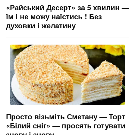
«Райський Десерт» за 5 хвилин —
їм і не можу наїстись ! Без
духовки і желатину
Просто візьміть Сметану — Торт
«Білий сніг» — просять готувати
знову і знову