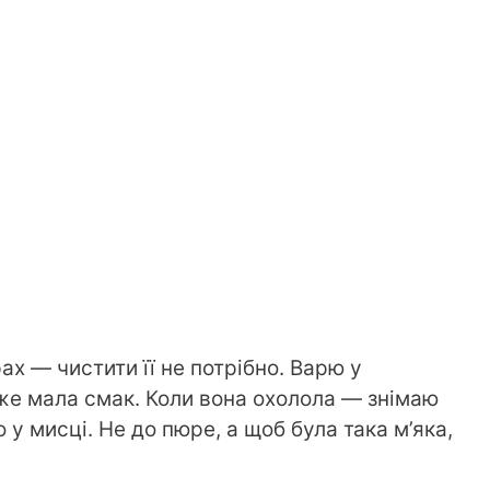
 — чистити її не потрібно. Варю у
вже мала смак. Коли вона охолола — знімаю
у мисці. Не до пюре, а щоб була така м’яка,