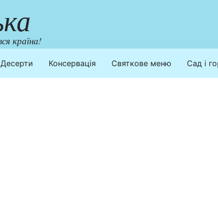
ька
ся країна!
Десерти
Консервація
Святкове меню
Сад і г