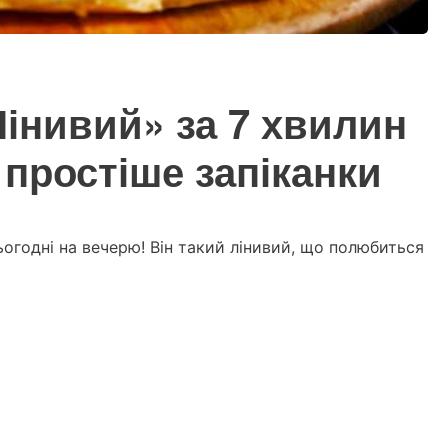
інивий» за 7 хвилин
 простіше запіканки
огодні на вечерю! Він такий лінивий, що полюбиться