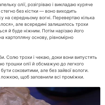
пельку олії, розігріваю і викладаю куряче
 стегно без кістки — воно виходить
жу на середньому вогні. Перевертаю кілька
аталося», але всередині залишилось трохи
ься й буде ніжним. Потім нарізаю його
а картопляну основу, рівномірно
би. Солю трохи і чекаю, доки вони випустять
аю трошки олії й обсмажую до легкого
бути соковитими, але без зайвої вологи.
 ложкою, щоб заповнили всі проміжки.