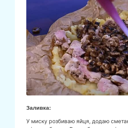
Заливка:
У миску розбиваю яйця, додаю сметан