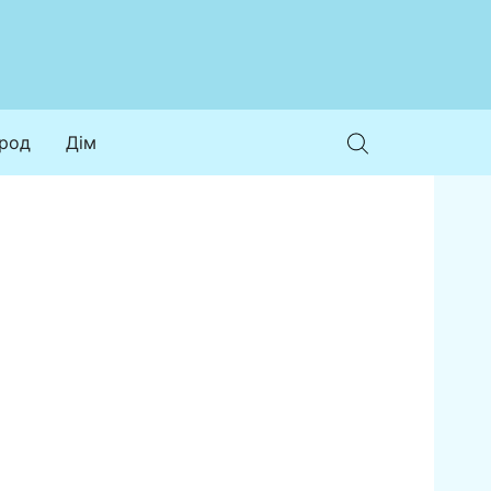
ород
Дім