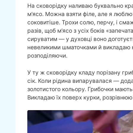
На сковорідку наливаю буквально кра
м’ясо. Можна взяти філе, але я люблю
соковитіше. Трохи солю, перчу, і сма
разів, щоб м’ясо з усіх боків «запеч
сируватим — у духовці воно доготуєт
невеликими шматочками й викладаю н
розподіляючи.
У ту ж сковорідку кладу порізану гри
сік. Коли рідина випарувалася — дод
золотистого кольору. Грибочки мають 
Викладаю їх поверх курки, розрівнюю