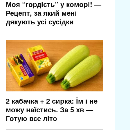
Моя “гордість” у коморі! —
Рецепт, за який мені
дякують усі сусідки
2 кабачка + 2 сирка: Їм і не
можу наїстись. За 5 хв —
Готую все літо