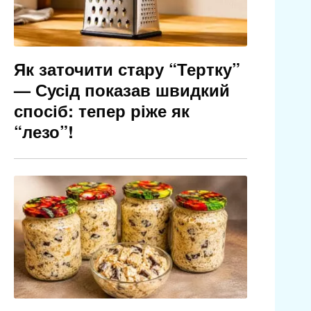
Як заточити стару “Тертку”
— Сусід показав швидкий
спосіб: тепер ріже як
“лезо”!