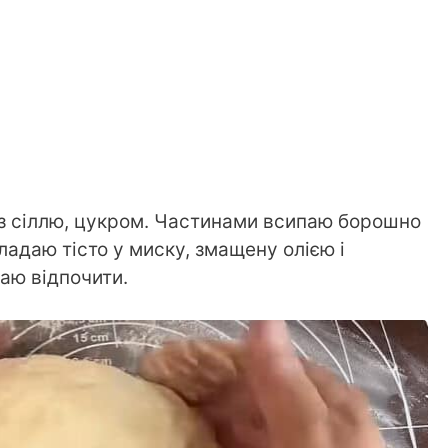
 з сіллю, цукром. Частинами всипаю борошно
ладаю тісто у миску, змащену олією і
аю відпочити.