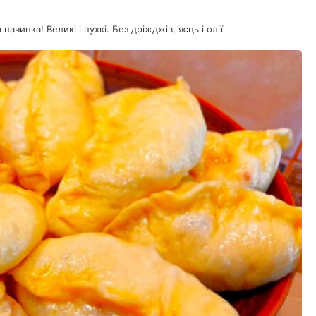
ачинка! Великі і пухкі. Без дріжджів, яєць і олії