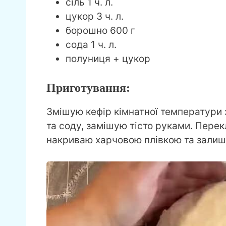
сіль 1 ч. л.
цукор 3 ч. л.
борошно 600 г
сода 1 ч. л.
полуниця + цукор
Приготування:
Змішую кефір кімнатної температури
та соду, замішую тісто руками. Перек
накриваю харчовою плівкою та залиш