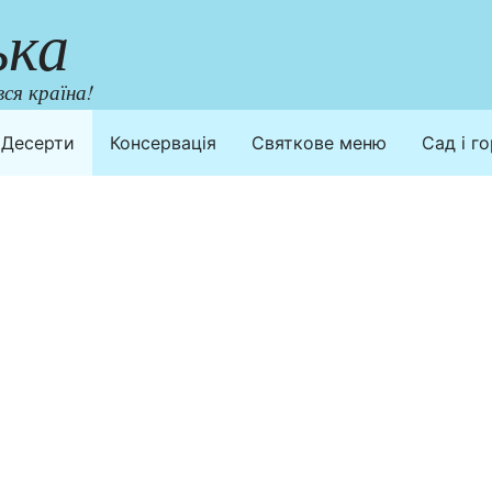
ька
ся країна!
Десерти
Консервація
Святкове меню
Сад і г