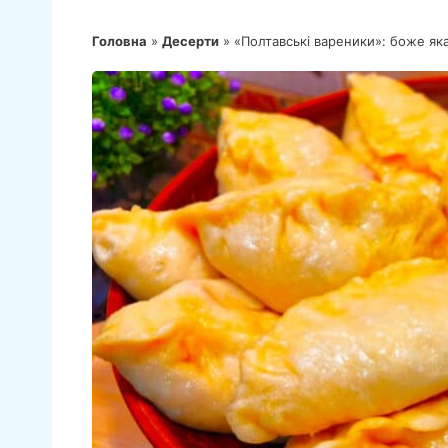
Головна
»
Десерти
»
«Полтавські вареники»: боже яка н