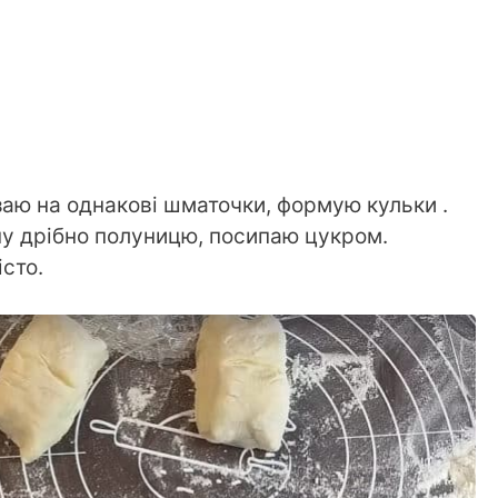
ізаю на однакові шматочки, формую кульки .
ну дрібно полуницю, посипаю цукром.
сто.