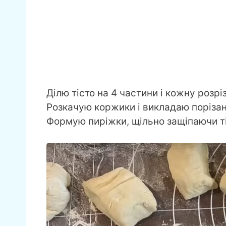
Ділю тісто на 4 частини і кожну розр
Розкачую коржики і викладаю поріза
Формую пиріжки, щільно защіпаючи ті