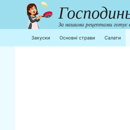
Перейти
Господин
до
контенту
За нашими рецептами готує в
Закуски
Основні страви
Салати