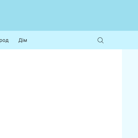
ород
Дім