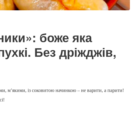
ники»: боже яка
пухкі. Без дріжджів,
, м’якими, із соковитою начинкою – не варити, а парити!
сі!