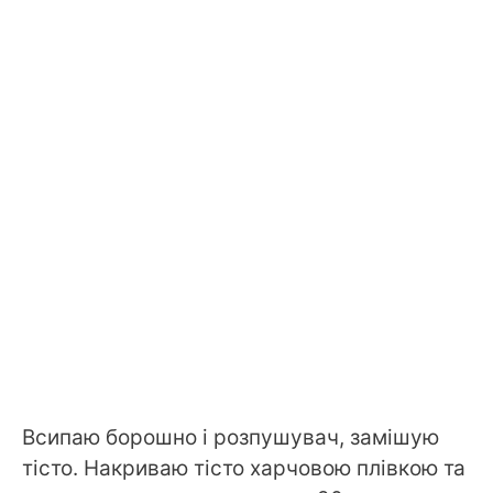
Всипаю борошно і розпушувач, замішую
тісто. Накриваю тісто харчовою плівкою та