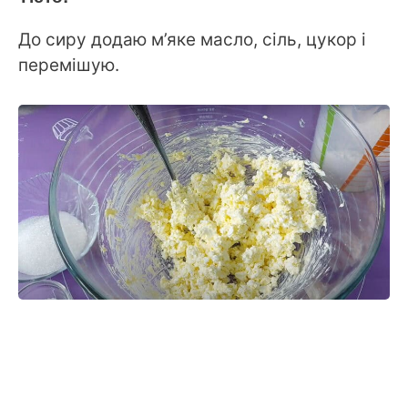
До сиру додаю м’яке масло, сіль, цукор і
перемішую.