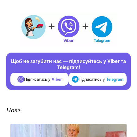
Щоб не загубити нас — підписуйтесь у Viber та
Telegram!
Підписатись у
Viber
Підписатись у
Telegram
Нове