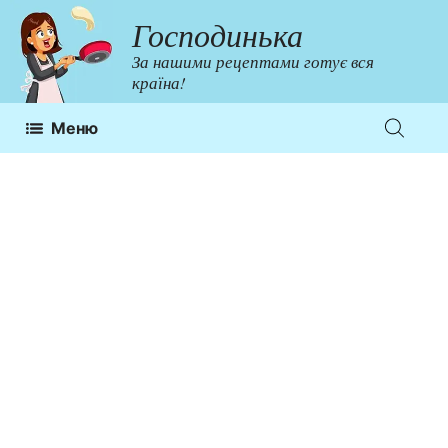
Перейти
Господинька
до
За нашими рецептами готує вся
контенту
країна!
Меню