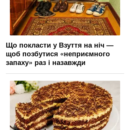
Що покласти у Взуття на ніч —
щоб позбутися «неприємного
запаху» раз і назавжди