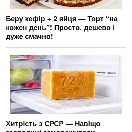
Беру кефір + 2 яйця — Торт “на
кожен день”! Просто, дешево і
дуже смачно!
Хитрість з СРСР — Навіщо
господині заморожували