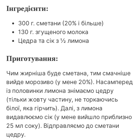
Інгредієнти:
300 г. сметани (20% і більше)
130 г. згущеного молока
Цедра та сік з ½ лимона
Приготування:
Чим жирніша буде сметана, тим смачніше
вийде морозиво (у мене 20%). Насамперед
із половинки лимона знімаємо цедру
(тільки жовту частину, не торкаючись
білої, яка гірчить). Далі, з лимона
видавлюємо сік (у мене вийшло приблизно
25 мл соку). Відправляємо до сметани
цедру.