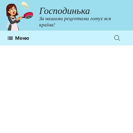
Перейти
Господинька
до
За нашими рецептами готує вся
контенту
країна!
Меню