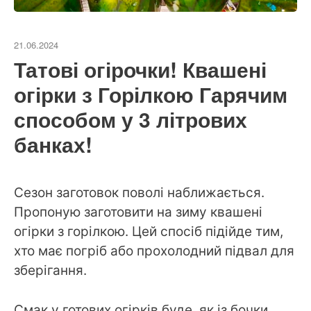
21.06.2024
Татові огірочки! Квашені
огірки з Горілкою Гарячим
способом у 3 літрових
банках!
Сезон заготовок поволі наближається.
Пропоную заготовити на зиму квашені
огірки з горілкою. Цей спосіб підійде тим,
хто має погріб або прохолодний підвал для
зберігання.
Смак у готових огірків буде, як із бочки.