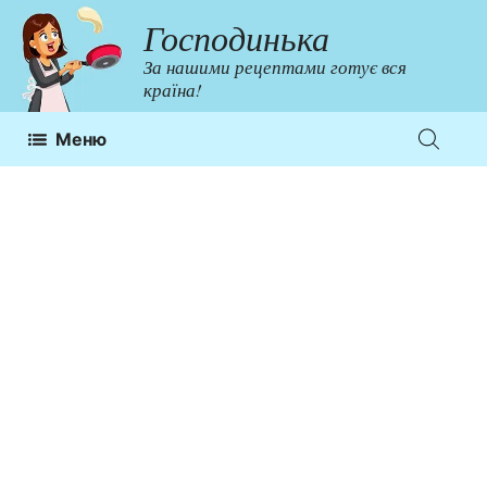
Перейти
Господинька
до
За нашими рецептами готує вся
контенту
країна!
Меню