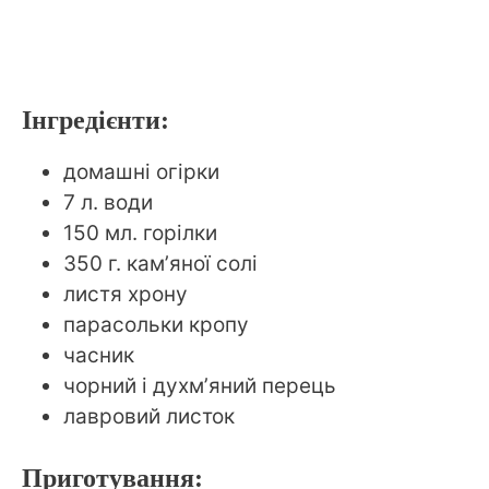
Інгредієнти:
домашні огірки
7 л. води
150 мл. горілки
350 г. камʼяної солі
листя хрону
парасольки кропу
часник
чорний і духмʼяний перець
лавровий листок
Приготування: