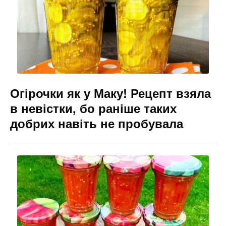
o
g
k
er
Огірочки як у Маку! Рецепт взяла
в невістки, бо раніше таких
добрих навіть не пробувала