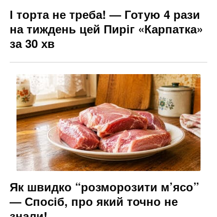
І торта не треба! — Готую 4 рази
на тиждень цей Пиріг «Карпатка»
за 30 хв
Як швидко “розморозити м’ясо”
— Спосіб, про який точно не
знали!