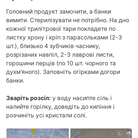
Головний продукт замочити, а банки
вимити. Стерилізувати не потрібно. На дно
кожної трилітрової тари покладете по
листку хрону і кріп з парасольками (2-3
шт.), близько 4 зубчиків часнику,
розрізаних навпіл, 2-3 лаврові листи,
горошини перців (по 10 шт. чорного та
духм’яного). Заповніть огірками догори
банки.
Зваріть розсіл:
у воду насипте сіль і
налийте горілку, доведіть до кипіння і
розчиніть усі кристали солі.