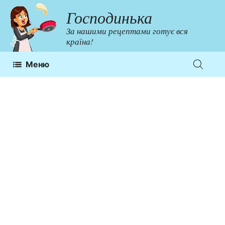
Перейти
Господинька
до
За нашими рецептами готує вся
контенту
країна!
Меню