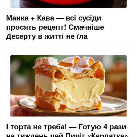
Манка + Кава — всі сусіди
просять рецепт! Смачніше
Десерту в житті не їла
І торта не треба! — Готую 4 рази
на тиждень цей Пиріг «Карпатка»