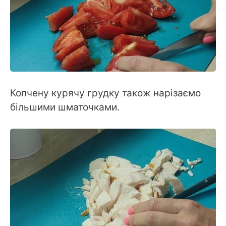
Копчену курячу грудку також нарізаємо
більшими шматочками.