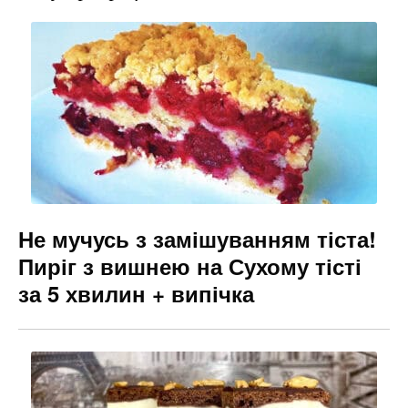
b
a
e
o
m
n
o
g
k
er
Не мучусь з замішуванням тіста!
Пиріг з вишнею на Сухому тісті
за 5 хвилин + випічка