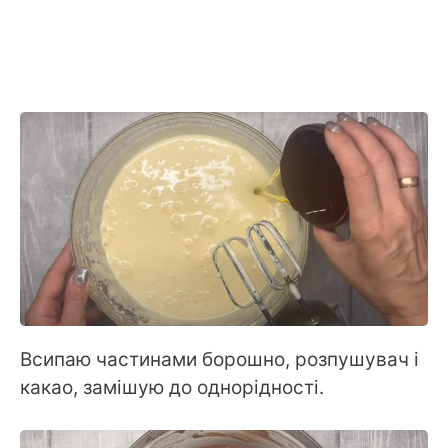
Всипаю частинами борошно, розпушувач і
какао, замішую до однорідності.