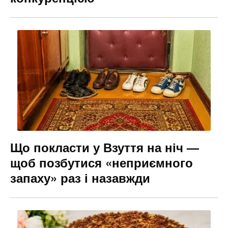
Що покласти у Взуття на ніч —
щоб позбутися «неприємного
запаху» раз і назавжди