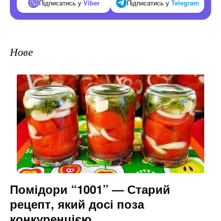
Підписатись у
Viber
Підписатись у
Telegram
Нове
Помідори “1001” — Старий
рецепт, який досі поза
конкуренцією