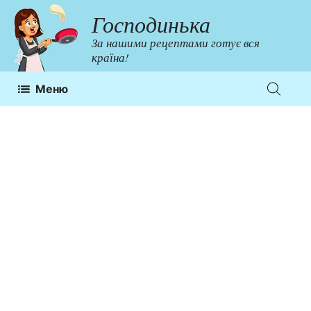
Перейти
Господинька
до
За нашими рецептами готує вся
контенту
країна!
Меню