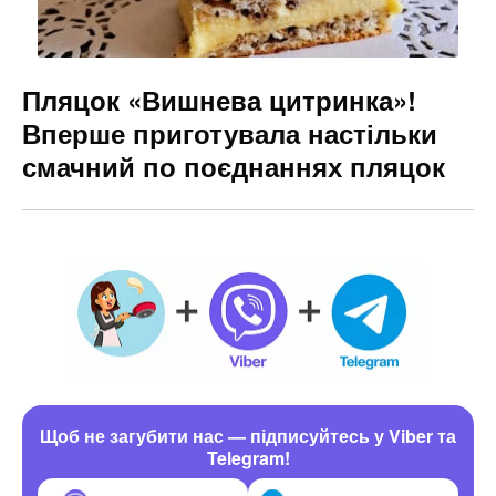
Пляцок «Вишнева цитринка»!
Вперше приготувала настільки
смачний по поєднаннях пляцок
Щоб не загубити нас — підписуйтесь у Viber та
Telegram!