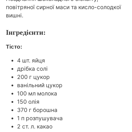
повітряної сирної маси та кисло-солодкої
вишні.
Інгредієнти:
Тісто:
4 шт. яйця
дрібка солі
200 г цукор
ванільний цукор
100 мл молока
150 олія
370 г борошна
1 п розпушувача
2 ст. л. какао