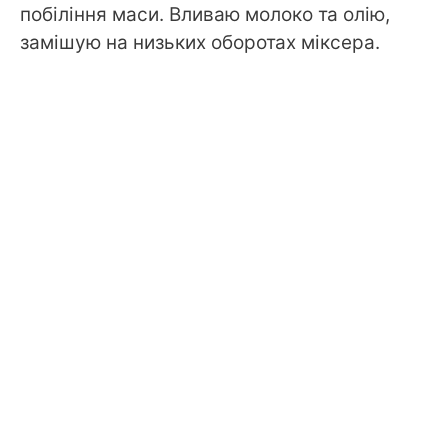
побіління маси. Вливаю молоко та олію,
замішую на низьких оборотах міксера.