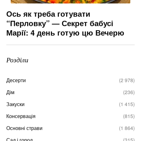
Ось як треба готувати
“Перловку” — Секрет бабусі
Марії: 4 день готую цю Вечерю
Розділи
Десерти
(2 978)
Дім
(236)
Закуски
(1 415)
Консервація
(815)
Основні страви
(1 864)
Сад і город
(315)