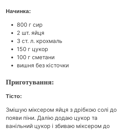
Начинка:
800 г сир
2 шт. яйця
3 ст. л. крохмаль
150 г цукор
100 г сметани
вишня без кісточки
Приготування:
Тісто:
Змішую міксером яйця з дрібкою солі до
появи піни. Далію додаю цукор та
ванільний цукор і збиваю міксером до