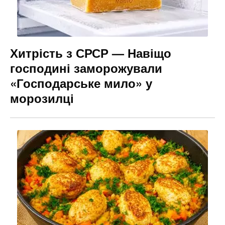
Хитрість з СРСР — Навіщо
господині заморожували
«Господарське мило» у
морозилці