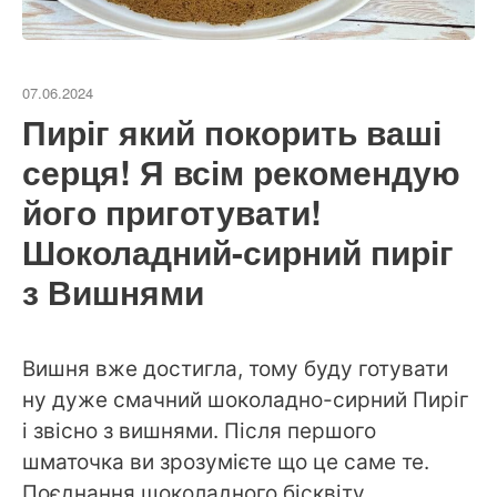
07.06.2024
Пиріг який покорить ваші
серця! Я всім рекомендую
його приготувати!
Шоколадний-сирний пиріг
з Вишнями
Вишня вже достигла, тому буду готувати
ну дуже смачний шоколадно-сирний Пиріг
і звісно з вишнями. Після першого
шматочка ви зрозумієте що це саме те.
Поєднання шоколадного бісквіту,